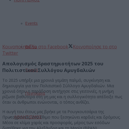
Events
Κοινοποίησε το στο Facebook
Κοινοποίησε το στο
Βιβλίο
Twitter
Απολογισμός δραστηριοτήτων 2025 του
Πολιτιστικού Συλλόγου Αμυγδαλιών
Σινεμά
Το 2025 υπήρξε μια χρονιά γεμάτη παλμό, συγκίνηση και
δημιουργία για τον Πολιτιστικό Σύλλογο Αμυγδαλιών. Μια
χρονιά όπου η παράδοση αντήχησε στις γειτονιές, η μνήμη
Πανηγύρια
ρίζωσε βαθύτερα στη γη μας και η συλλογικότητα απέδειξε πως
όταν οι άνθρωποι ενώνονται, ο τόπος ανθίζει.
Η αυγή του έτους μας βρήκε με τα Ρουγκουτσάρια της
ΑΘΛΗΤΙΣΜΟΣ
Πρωτοχρονιάς, ένα έθιμο που ξεσηκώνει καρδιές και δρόμους.
Μέσα σε κλίμα χαράς και προσφοράς, μέρος των εσόδων
διατέθηκε για την Αλεξάνδρα και τη Μαρία (ΒΡΑΝ),