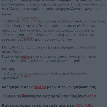
εκδήλωση που προέκυψε μέσα στη χρονιά, επιβεβαιώνοντας πως
ο Σύλλογος είναι παρών σε κάθε στιγμή συλλογικής μνήμης και
χαράς.
Εορτολόγιο
Το 2025 δεν ήταν απλώς μια αλληλουχία εκδηλώσεων. Ήταν ένας
κύκλος ζωής. Ήταν οι ρίζες που κράτησαν και τα κλαδιά που
άπλωσαν. Ήταν οι άνθρωποι που εργάστηκαν αθόρυβα, οι
εθελοντές που πρόσφεραν χρόνο και ψυχή, τα παιδιά που
Αγγελίες
χόρεψαν, οι μεγαλύτεροι που συγκινήθηκαν.
Με πίστη στην παράδοση και βλέμμα στραμμένο στο μέλλον,
συνεχίζουμε.
Γιατί οι Αμυγδαλιές δεν είναι μόνο τόπος. Είναι μνήμη, είναι
Κηδείες
κοινότητα, είναι καρδιά που χτυπά δυνατά — μαζί.
Με τιμή
Το Διοικητικό Συμβούλιο του Πολιτιστικού Συλλόγου
Καιρός
Αμυγδαλιών
Καθημερινά στην
σελίδα
μας για την ενημέρωση σας.
Όλες οι ειδήσεις που αφορούν τα Γρεβενά
εδω!
Φαρμακεία
Κάντε εγγραφή στο κανάλι μας στο
YOUTUBE