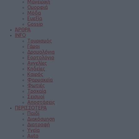
Μαγειρική
Ομορφιά
Μόδα
Ευεξία
Gossip
ΆΡΘΡΑ
INFO
Τουρισμός
Γάμοι
Δρομολόγια
Εορτολόγιο
Αγγελίες
Κηδείες
Καιρός
Φαρμακεία
Φωτιές
Τροχαία
Σεισμοί
Αποστάσεις
ΠΕΡΙΣΣΟΤΕΡΑ
Παιδί
Διακόσμηση
Διατροφή
Υγεία
Auto