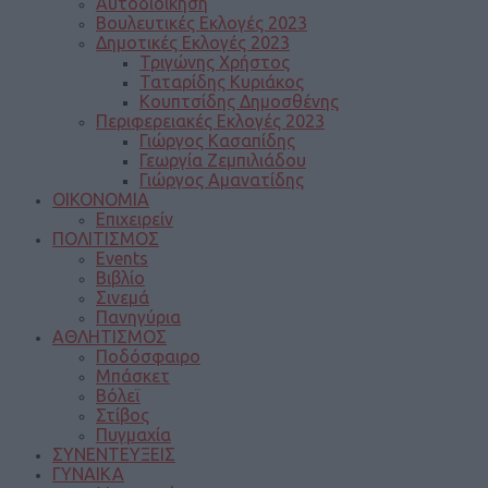
Αυτοδιοίκηση
Βουλευτικές Εκλογές 2023
Δημοτικές Εκλογές 2023
Τριγώνης Χρήστος
Ταταρίδης Κυριάκος
Κουπτσίδης Δημοσθένης
Περιφερειακές Εκλογές 2023
Γιώργος Κασαπίδης
Γεωργία Ζεμπιλιάδου
Γιώργος Αμανατίδης
ΟΙΚΟΝΟΜΙΑ
Επιχειρείν
ΠΟΛΙΤΙΣΜΟΣ
Events
Βιβλίο
Σινεμά
Πανηγύρια
ΑΘΛΗΤΙΣΜΟΣ
Ποδόσφαιρο
Μπάσκετ
Βόλεϊ
Στίβος
Πυγμαχία
ΣΥΝΕΝΤΕΥΞΕΙΣ
ΓΥΝΑΙΚΑ