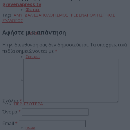
grevenapress tv
Φωτιές
Tags:
ΑΜΥΓΔΑΛΙΕΣ
ΑΠΟΛΟΓΙΣΜΟΣ
ΓΡΕΒΕΝΑ
ΠΟΛΙΤΙΣΤΙΚΟΣ
ΣΥΛΛΟΓΟΣ
Αφήστε μια απάντηση
Τροχαία
Η ηλ. διεύθυνση σας δεν δημοσιεύεται.
Τα υποχρεωτικά
πεδία σημειώνονται με
*
Σεισμοί
Αποστάσεις
Σχόλιο
*
ΠΕΡΙΣΣΟΤΕΡΑ
Όνομα
*
Email
*
Παιδί