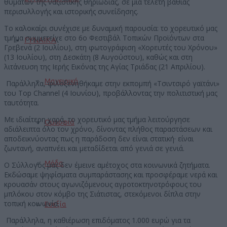
θυμάτων της ναζιστικής θηριωδίας, σε μια τελετή βαθιάς
περισυλλογής και ιστορικής συνείδησης.
Το καλοκαίρι συνέχισε με δυναμική παρουσία: το χορευτικό μας
τμήμα συμμετείχε στο 6ο Φεστιβάλ Τοπικών Προϊόντων στα
ΓΥΝΑΙΚΑ
Γρεβενά (2 Ιουλίου), στη φωτογράφιση «Χορευτές του Χρόνου»
(13 Ιουλίου), στη Δεσκάτη (8 Αυγούστου), καθώς και στη
λιτάνευση της Ιερής Εικόνας της Αγίας Τριάδας (21 Απριλίου).
Μαγειρική
Παράλληλα, φιλοξενηθήκαμε στην εκπομπή «Τσιντσιρό γαϊτάνι»
του Top Channel (4 Ιουνίου), προβάλλοντας την πολιτιστική μας
ταυτότητα.
Με ιδιαίτερη χαρά, το χορευτικό μας τμήμα λειτούργησε
Ομορφιά
αδιάλειπτα όλο τον χρόνο, δίνοντας πλήθος παραστάσεων και
αποδεικνύοντας πως η παράδοση δεν είναι στατική· είναι
ζωντανή, αναπνέει και μεταδίδεται από γενιά σε γενιά.
Μόδα
Ο Σύλλογός μας δεν έμεινε αμέτοχος στα κοινωνικά ζητήματα.
Εκδώσαμε ψηφίσματα συμπαράστασης και προσφέραμε νερά και
κρουασάν στους αγωνιζόμενους αγροτοκτηνοτρόφους του
μπλόκου στον κόμβο της Σιάτιστας, στεκόμενοι δίπλα στην
τοπική κοινωνία.
Ευεξία
Παράλληλα, η καθιέρωση επιδόματος 1.000 ευρώ για τα