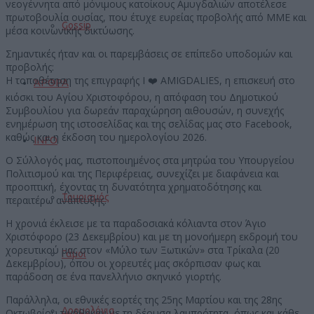
νεογέννητα από μόνιμους κατοίκους Αμυγδαλιών αποτέλεσε
πρωτοβουλία ουσίας, που έτυχε ευρείας προβολής από ΜΜΕ και
Gossip
μέσα κοινωνικής δικτύωσης.
Σημαντικές ήταν και οι παρεμβάσεις σε επίπεδο υποδομών και
προβολής:
Η τοποθέτηση της επιγραφής I ❤️ AMIGDALIES, η επισκευή στο
ΆΡΘΡΑ
κιόσκι του Αγίου Χριστοφόρου, η απόφαση του Δημοτικού
Συμβουλίου για δωρεάν παραχώρηση αιθουσών, η συνεχής
ενημέρωση της ιστοσελίδας και της σελίδας μας στο Facebook,
καθώς και η έκδοση του ημερολογίου 2026.
INFO
Ο Σύλλογός μας, πιστοποιημένος στα μητρώα του Υπουργείου
Πολιτισμού και της Περιφέρειας, συνεχίζει με διαφάνεια και
προοπτική, έχοντας τη δυνατότητα χρηματοδότησης και
Τουρισμός
περαιτέρω ανάπτυξης.
Η χρονιά έκλεισε με τα παραδοσιακά κόλιαντα στον Άγιο
Χριστόφορο (23 Δεκεμβρίου) και με τη μονοήμερη εκδρομή του
χορευτικού μας στον «Μύλο των Ξωτικών» στα Τρίκαλα (20
Γάμοι
Δεκεμβρίου), όπου οι χορευτές μας σκόρπισαν φως και
παράδοση σε ένα πανελλήνιο σκηνικό γιορτής.
Παράλληλα, οι εθνικές εορτές της 25ης Μαρτίου και της 28ης
Δρομολόγια
Οκτωβρίου τιμήθηκαν με τη δέουσα λαμπρότητα, όπως και κάθε