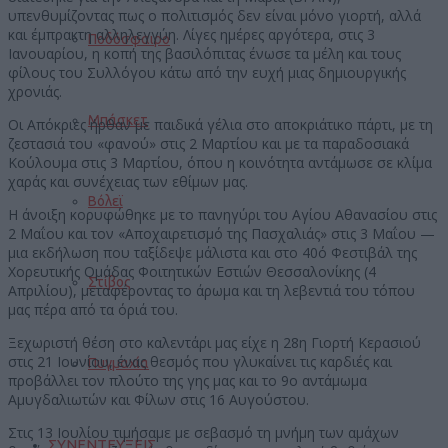
υπενθυμίζοντας πως ο πολιτισμός δεν είναι μόνο γιορτή, αλλά
και έμπρακτη αλληλεγγύη. Λίγες ημέρες αργότερα, στις 3
Ποδόσφαιρο
Ιανουαρίου, η κοπή της βασιλόπιτας ένωσε τα μέλη και τους
φίλους του Συλλόγου κάτω από την ευχή μιας δημιουργικής
χρονιάς.
Μπάσκετ
Οι Απόκριες ήρθαν με παιδικά γέλια στο αποκριάτικο πάρτι, με τη
ζεστασιά του «φανού» στις 2 Μαρτίου και με τα παραδοσιακά
Κούλουμα στις 3 Μαρτίου, όπου η κοινότητα αντάμωσε σε κλίμα
χαράς και συνέχειας των εθίμων μας.
Βόλεϊ
Η άνοιξη κορυφώθηκε με το πανηγύρι του Αγίου Αθανασίου στις
2 Μαΐου και τον «Αποχαιρετισμό της Πασχαλιάς» στις 3 Μαΐου —
μια εκδήλωση που ταξίδεψε μάλιστα και στο 40ό Φεστιβάλ της
Χορευτικής Ομάδας Φοιτητικών Εστιών Θεσσαλονίκης (4
Στίβος
Απριλίου), μεταφέροντας το άρωμα και τη λεβεντιά του τόπου
μας πέρα από τα όριά του.
Ξεχωριστή θέση στο καλεντάρι μας είχε η 28η Γιορτή Κερασιού
στις 21 Ιουνίου, ένας θεσμός που γλυκαίνει τις καρδιές και
Πυγμαχία
προβάλλει τον πλούτο της γης μας και το 9ο αντάμωμα
Αμυγδαλιωτών και Φίλων στις 16 Αυγούστου.
Στις 13 Ιουλίου τιμήσαμε με σεβασμό τη μνήμη των αμάχων
ΣΥΝΕΝΤΕΥΞΕΙΣ