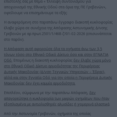
επιστολής σας με θέμα « Έλλειψη συντονισμού για
αποχιονισμό της Εθνικής Οδού στα όρια της ΠΕ Γρεβενών»,
οφείλουμε να επισημάνουμε τα εξής:
Η αναφερόμενη στο παραπάνω έγγραφο διακοπή κυκλοφορίας
έλαβε χώρα σε συνέχεια της Απόφασης Αστυνομικής Δ/νσης
Γρεβενών με αρ.πρωτ.2501/1/468-ζ’/01-02-2026 (επισυνάπτεται
στο παρόν).
Η Απόφαση αυτή αφορούσε όλα τα οχήματα άνω των 3,5
τόνων τόσο στο Εθνικό Οδικό Δίκτυο όσο και στην ΕΓΝΑΤΙΑ
Οδό.
Επομένως η διακοπή κυκλοφορίας
δεν έλαβε χώρα μόνο
στο Εθνικό Οδικό Δίκτυο αρμοδιότητας της Περιφέρειας
Δυτικής Μακεδονίας (Δ/νση Τεχνικών Υπηρεσιών – Έδρας),
αλλά και στην Εγνατία Οδό για την οποία η Περιφέρεια Δυτικής
Μακεδονίας δεν έχει καμμία αρμοδιότητα.
Επιπλέον, σύμφωνα με την παραπάνω Απόφαση,
δεν
απαγορεύτηκε η κυκλοφορία των μικρών οχημάτων που ήταν
εξοπλισμένα με αντιολισθηρές αλυσίδες ή χειμερινά ελαστικά
.
Από την Αστυνομία Γρεβενών, οχήματα της οποίας