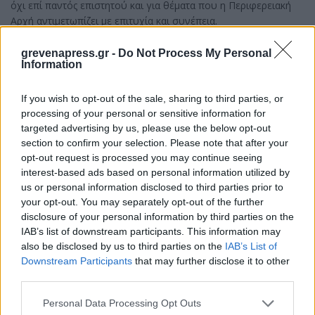
όχι επί παντός επιστητού και για θέματα που η Περιφερειακή
Αρχή αντιμετωπίζει με επιτυχία και συνέπεια.
Συνήθως ανυπόστατες ελλείψεις ανακαλύπτουν όσοι
grevenapress.gr -
Do Not Process My Personal
διαθέτουν ελεύθερο χρόνο γι΄αυτό.
Information
If you wish to opt-out of the sale, sharing to third parties, or
Κοζάνη 05/02/2026
processing of your personal or sensitive information for
targeted advertising by us, please use the below opt-out
section to confirm your selection. Please note that after your
opt-out request is processed you may continue seeing
interest-based ads based on personal information utilized by
us or personal information disclosed to third parties prior to
Με εκτίμηση
your opt-out. You may separately opt-out of the further
Ο Περιφερειάρχης Δυτικής Μακεδονίας
disclosure of your personal information by third parties on the
IAB’s list of downstream participants. This information may
also be disclosed by us to third parties on the
IAB’s List of
Downstream Participants
that may further disclose it to other
Γιώργος Αμανατίδης
third parties.
Personal Data Processing Opt Outs