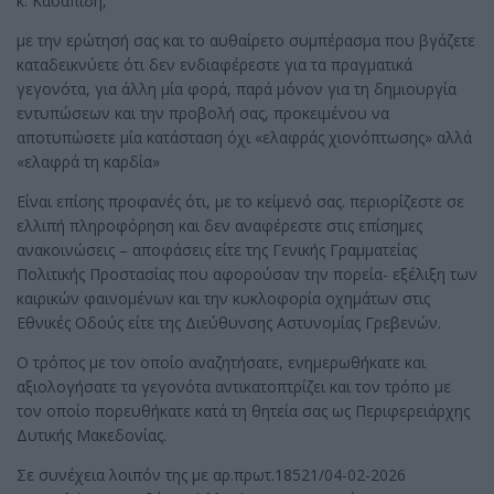
κ. Κασαπίδη,
με την ερώτησή σας και το αυθαίρετο συμπέρασμα που βγάζετε
καταδεικνύετε ότι δεν ενδιαφέρεστε για τα πραγματικά
γεγονότα, για άλλη μία φορά, παρά μόνον για τη δημιουργία
εντυπώσεων και την προβολή σας, προκειμένου να
αποτυπώσετε μία κατάσταση όχι «ελαφράς χιονόπτωσης» αλλά
«ελαφρά τη καρδία»
Είναι επίσης προφανές ότι, με το κείμενό σας. περιορίζεστε σε
ελλιπή πληροφόρηση και δεν αναφέρεστε στις επίσημες
ανακοινώσεις – αποφάσεις είτε της Γενικής Γραμματείας
Πολιτικής Προστασίας που αφορούσαν την πορεία- εξέλιξη των
καιρικών φαινομένων και την κυκλοφορία οχημάτων στις
Εθνικές Οδούς είτε της Διεύθυνσης Αστυνομίας Γρεβενών.
Ο τρόπος με τον οποίο αναζητήσατε, ενημερωθήκατε και
αξιολογήσατε τα γεγονότα αντικατοπτρίζει και τον τρόπο με
τον οποίο πορευθήκατε κατά τη θητεία σας ως Περιφερειάρχης
Δυτικής Μακεδονίας.
Σε συνέχεια λοιπόν της με αρ.πρωτ.18521/04-02-2026