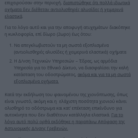
επιχειρούσαν στην περιοχή,
διαπιστώθηκε ότι πολλά ιδιωτικά
οχήματα δεν διέθεταν αντιολισθηρές αλυσίδες ή χειμερινά
ελαστικά
.
Για το λόγο αυτό και για την αποφυγή ατυχημάτων διακόπηκε
η κυκλοφορία, επί δίωρο (2ωρο) έως ότου:
Να απεγκλωβιστούν τα μη σωστά εξοπλισμένα
(αντιολισθηρές αλυσίδες ή χειμερινά ελαστικά) οχήματα
Η Δ/νση Τεχνικών Υπηρεσιών – Έδρας, ως αρμόδια
Υπηρεσία για το Εθνικό Δίκτυο, να διασφαλίσει την καλή
κατάσταση του οδοστρώματος,
ακόμα και για τα μη σωστά
εξοπλισμένα οχήματα.
Κατά την εκδήλωση του φαινομένου της χιονόπτωσης, όπως
είναι γνωστό, ακόμη και η ελάχιστη ποσότητα χιονιού κάνει
ολισθηρό το οδόστρωμα και κατ’ επέκταση επικίνδυνο για
αυτοκίνητα που δεν διαθέτουν κατάλληλα ελαστικά.
Για το
λόγο αυτό πολύ ορθά εκδόθηκε η παραπάνω Απόφαση της
Αστυνομικής Δ/νσης Γρεβενών.