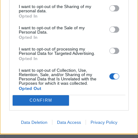
I want to opt-out of the Sharing of my
personal data.
Αφήστε μια απάντηση
Opted In
I want to opt-out of the Sale of my
Η ηλ. διεύθυνση σας δεν δημοσιεύεται.
Τα υποχρεωτικά πεδία
Personal Data.
σημειώνονται με
*
Opted In
Σχόλιο
*
I want to opt-out of processing my
Personal Data for Targeted Advertising.
Opted In
I want to opt-out of Collection, Use,
Retention, Sale, and/or Sharing of my
Personal Data that Is Unrelated with the
Purposes for which it was collected.
Opted Out
CONFIRM
Data Deletion
Data Access
Privacy Policy
Όνομα
*