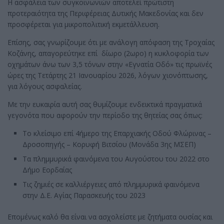
Η ασφάλεια των συγκοινωνιών αποτελεί πρώτιστη
προτεραιότητα της Περιφέρειας Δυτικής Μακεδονίας και δεν
προσφέρεται για μικροπολιτική εκμετάλλευση.
Επίσης, σας γνωρίζουμε ότι με ανάλογη απόφαση της Τροχαίας
Κοζάνης, απαγορεύτηκε επί δίωρο (2ωρο) η κυκλοφορία των
οχημάτων άνω των 3,5 τόνων στην «Εγνατία Οδό» τις πρωϊνές
ώρες της Τετάρτης 21 Ιανουαρίου 2026, λόγων χιονόπτωσης,
για λόγους ασφαλείας.
Με την ευκαιρία αυτή σας θυμίζουμε ενδεικτικά πραγματικά
γεγονότα που αφορούν την περίοδο της θητείας σας όπως:
Το κλείσιμο επί 4ήμερο της Επαρχιακής Οδού Φλώρινας –
Δροσοπηγής – Κορυφή Βιτσίου (Μονάδα 3ης ΜΣΕΠ)
Τα πλημμυρικά φαινόμενα του Αυγούστου του 2022 στο
Δήμο Εορδαίας
Τις ζημιές σε καλλιέργειες από πλημμυρικά φαινόμενα
στην Δ.Ε. Αγίας Παρασκευής του 2023
Επομένως καλό θα είναι να ασχολείστε με ζητήματα ουσίας και