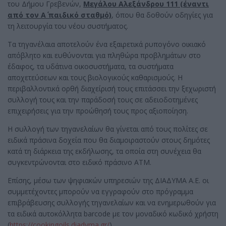
του Δήμου Γρεβενών,
Μεγάλου Αλεξάνδρου 111 (έναντι
από τον Α΄ παιδικό σταθμό)
, όπου θα δοθούν οδηγίες για
τη λειτουργία του νέου συστήματος.
Τα τηγανέλαια αποτελούν ένα εξαιρετικά ρυπογόνο οικιακό
απόβλητο και ευθύνονται για πληθώρα προβλημάτων στο
έδαφος, τα υδάτινα οικοσυστήματα, τα συστήματα
αποχετεύσεων και τους βιολογικούς καθαρισμούς. Η
περιβαλλοντικά ορθή διαχείρισή τους επιτάσσει την ξεχωριστή
συλλογή τους και την παράδοσή τους σε αδειοδοτημένες
επιχειρήσεις για την προώθησή τους προς αξιοποίηση.
Η συλλογή των τηγανελαίων θα γίνεται από τους πολίτες σε
ειδικά πράσινα δοχεία που θα διαμοιραστούν στους δημότες
κατά τη διάρκεια της εκδήλωσης, τα οποία στη συνέχεια θα
συγκεντρώνονται στο ειδικό πράσινο ΑΤΜ.
Επίσης, μέσω των ψηφιακών υπηρεσιών της ΔΙΑΔΥΜΑ Α.Ε. οι
συμμετέχοντες μπορούν να εγγραφούν στο πρόγραμμα
επιβράβευσης συλλογής τηγανελαίων και να ενημερωθούν για
τα ειδικά αυτοκόλλητα barcode με τον μοναδικό κωδικό χρήστη
(
https://cookingoils.diadyma.gr/
).