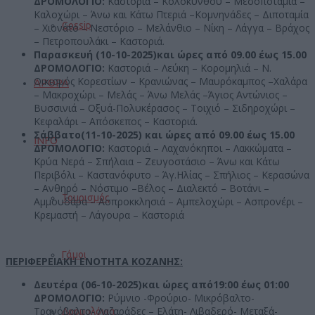
ΔΡΟΜΟΛΟΓΙΟ:
Καστοριά – Κολοκυνθού – Μεσοποταμία –
Καλοχώρι – Άνω και Κάτω Πτεριά –Κομνηνάδες – Διποταμία
Gossip
– Χιονάτο – Νεστόριο – Μελάνθιο – Νίκη – Λάγγα – Βράχος
– Πετροπουλάκι – Καστοριά.
Παρασκευή (10-10-2025)και ώρες από 09.00 έως 15.00
ΔΡΟΜΟΛΟΓΙΟ:
Καστοριά – Λεύκη – Κορομηλιά – Ν.
Οικισμός Κορεστίων – Κρανιώνας – Μαυρόκαμπος –Χαλάρα
ΆΡΘΡΑ
– Μακροχώρι – Μελάς – Άνω Μελάς –Άγιος Αντώνιος –
Βυσσινιά – Οξυά-Πολυκέρασος – Τοιχιό – Σιδηροχώρι –
Κεφαλάρι – Απόσκεπος – Καστοριά.
Σάββατο(11-10-2025) και ώρες από 09.00 έως 15.00
INFO
ΔΡΟΜΟΛΟΓΙΟ:
Καστοριά – Λαχανόκηποι – Λακκώματα –
Κρύα Νερά – Σπήλαια – Ζευγοστάσιο – Άνω και Κάτω
Περιβόλι – Καστανόφυτο – Άγ.Ηλίας – Σπήλιος – Κερασώνα
– Ανθηρό – Νόστιμο –Βέλος – Διαλεκτό – Βοτάνι –
Τουρισμός
Αμμουδάρα – Ασπροκκλησιά – Αμπελοχώρι – Ασπρονέρι –
Κρεμαστή – Λάγουρα – Καστοριά
Γάμοι
ΠΕΡΙΦΕΡΕΙΑΚΗ ΕΝΟΤΗΤΑ ΚΟΖΑΝΗΣ:
Δευτέρα (06-10-2025)και ώρες από19:00 έως 01:00
ΔΡΟΜΟΛΟΓΙΟ:
Ρύμνιο -Φρούριο- Μικρόβαλτο-
Τρανόβαλτο- Λαζαράδες – Ελάτη- Λιβαδερό- Μεταξά-
Δρομολόγια