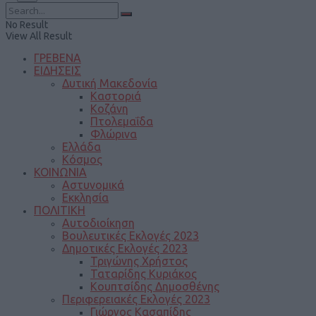
No Result
View All Result
ΓΡΕΒΕΝΑ
ΕΙΔΗΣΕΙΣ
Δυτική Μακεδονία
Καστοριά
Κοζάνη
Πτολεμαΐδα
Φλώρινα
Ελλάδα
Κόσμος
ΚΟΙΝΩΝΙΑ
Αστυνομικά
Εκκλησία
ΠΟΛΙΤΙΚΗ
Αυτοδιοίκηση
Βουλευτικές Εκλογές 2023
Δημοτικές Εκλογές 2023
Τριγώνης Χρήστος
Ταταρίδης Κυριάκος
Κουπτσίδης Δημοσθένης
Περιφερειακές Εκλογές 2023
Γιώργος Κασαπίδης