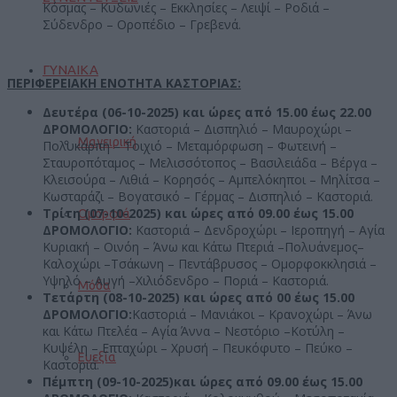
Κόσμας – Κυδωνιές – Εκκλησίες – Λειψί – Ροδιά –
Σύδενδρο – Οροπέδιο – Γρεβενά.
ΓΥΝΑΙΚΑ
ΠΕΡΙΦΕΡΕΙΑΚΗ ΕΝΟΤΗΤΑ ΚΑΣΤΟΡΙΑΣ:
Δευτέρα (06-10-2025)
και ώρες από 15.00 έως 22.00
ΔΡΟΜΟΛΟΓΙΟ:
Καστοριά – Δισπηλιό – Μαυροχώρι –
Μαγειρική
Πολυκάρπη – Τοιχιό – Μεταμόρφωση – Φωτεινή –
Σταυροπόταμος – Μελισσότοπος – Βασιλειάδα – Βέργα –
Κλεισούρα – Λιθιά – Κορησός – Αμπελόκηποι – Μηλίτσα –
Κωσταράζι – Βογατσικό – Γέρμας – Δισπηλιό – Καστοριά.
Τρίτη (07-10-2025) και ώρες από 09.00 έως 15.00
Ομορφιά
ΔΡΟΜΟΛΟΓΙΟ:
Καστοριά – Δενδροχώρι – Ιεροπηγή – Αγία
Κυριακή – Οινόη – Άνω και Κάτω Πτεριά –Πολυάνεμος–
Καλοχώρι –Τσάκωνη – Πεντάβρυσος – Ομορφοκκλησιά –
Υψηλό – Αυγή –Χιλιόδενδρο – Ποριά – Καστοριά.
Μόδα
Τετάρτη (08
-10-2025) και ώρες από 00 έως 15.00
ΔΡΟΜΟΛΟΓΙΟ:
Καστοριά – Μανιάκοι – Κρανοχώρι – Άνω
και Κάτω Πτελέα – Αγία Άννα – Νεστόριο –Κοτύλη –
Κυψέλη – Επταχώρι – Χρυσή – Πευκόφυτο – Πεύκο –
Ευεξία
Καστοριά.
Πέμπτη
(09-10-2025)και ώρες από 09.00 έως 15.00