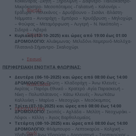
Κοκκιναράς -Σκήτη – Ξηρολίμνη – Δαφνερό- Παλιόκαστρο-
Μικρόκαστρο- Μεσοπόταμος –Γαλατινή – Καλονέρι –
Φωτιές
Εράτυρα – Πελεκάνος – Δρυόβουνο – Σισάνι -Βλάστη-
Νάμματα – Ανναράχη – Εμπόριο – Κρυόβρυση – Μηλοχώρι
– Φούφας – Μεταμόρφωση – Λυγερή – N. Νικόπολη –
Σιδερά – Λιβερά
Τροχαία
Κυριακή (12-10-2025) και ώρες από 19:00 έως 01:00
ΔΡΟΜΟΛΟΓΙΟ:
Αλιάκμωνας- Μελιδόνι-Χειμερινό-Μολόχα-
Πλατανιά-Σήμαντρο- Σκαλοχώρι
Σεισμοί
ΠΕΡΙΦΕΡΕΙΑΚΗ ΕΝΟΤΗΤΑ ΦΛΩΡΙΝΑΣ:
Δευτέρα (06-10-2025) και ώρες από 08:00 έως 14:00
ΔΡΟΜΟΛΟΓΙΟ:
Πρώτη – Κλαδοράχη – Άνω Κλεινές –
Αποστάσεις
Ακρίτας – Παρόρι-Εθνικό – Κρατερό -Αγία Παρασκευή –
Νίκη – Πολυπλάτανος – Κάτω Κλεινές – Άνω/Κάτω
Καλλινίκη – Μαρίνα – Μεσοχώρι – Μεσόκαμπος.
Τρίτη (07-10-2025) και ώρες από 08:00 έως 14:00
ΠΕΡΙΣΣΟΤΕΡΑ
ΔΡΟΜΟΛΟΓΙΟ:
Σκοπός – Αχλάδα – Μελίτη – Νεοχωράκι –
Λόφοι – Κέλλη – Άγιος Βαρθολομαίος.
Τετάρτη (08-10-2025) και ώρες από 08:00 έως 14:00
ΔΡΟΜΟΛΟΓΙΟ:
Φλάμπουρο – Λεπτοκαρύα – Κολχική –
Παιδί
Υδρούσα – Άνω Υδρούσα – Δροσοπηγή – Τροπαιούχος –