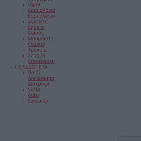
Γάμοι
Δρομολόγια
Εορτολόγιο
Αγγελίες
Κηδείες
Καιρός
Φαρμακεία
Φωτιές
Τροχαία
Σεισμοί
Αποστάσεις
ΠΕΡΙΣΣΟΤΕΡΑ
Παιδί
Διακόσμηση
Διατροφή
Υγεία
Auto
Sexuality