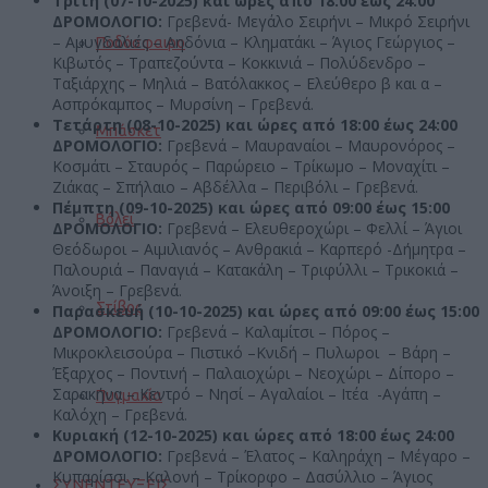
Τρίτη (07-10-2025) και ώρες από 18:00 έως 24:00
ΔΡΟΜΟΛΟΓΙΟ:
Γρεβενά- Μεγάλο Σειρήνι – Μικρό Σειρήνι
– Αμυγδαλιές – Αηδόνια – Κληματάκι – Άγιος Γεώργιος –
Ποδόσφαιρο
Κιβωτός – Τραπεζούντα – Κοκκινιά – Πολύδενδρο –
Ταξιάρχης – Μηλιά – Βατόλακκος – Ελεύθερο β και α –
Ασπρόκαμπος – Μυρσίνη – Γρεβενά.
Τετάρτη (08-10-2025) και ώρες από 18:00 έως 24:00
Μπάσκετ
ΔΡΟΜΟΛΟΓΙΟ:
Γρεβενά – Μαυραναίοι – Μαυρονόρος –
Κοσμάτι – Σταυρός – Παρώρειο – Τρίκωμο – Μοναχίτι –
Ζιάκας – Σπήλαιο – Αβδέλλα – Περιβόλι – Γρεβενά.
Πέμπτη (09-10-2025) και ώρες από 09:00 έως 15:00
Βόλεϊ
ΔΡΟΜΟΛΟΓΙΟ:
Γρεβενά – Ελευθεροχώρι – Φελλί – Άγιοι
Θεόδωροι – Αιμιλιανός – Ανθρακιά – Καρπερό -Δήμητρα –
Παλουριά – Παναγιά – Κατακάλη – Τριφύλλι – Τρικοκιά –
Άνοιξη – Γρεβενά.
Στίβος
Παρασκευή (10-10-2025) και ώρες από 09:00 έως 15:00
ΔΡΟΜΟΛΟΓΙΟ:
Γρεβενά – Καλαμίτσι – Πόρος –
Μικροκλεισούρα – Πιστικό –Κνιδή – Πυλωροι – Βάρη –
Έξαρχος – Ποντινή – Παλαιοχώρι – Νεοχώρι – Δίπορο –
Σαρακήνα – Κεντρό – Νησί – Αγαλαίοι – Ιτέα -Αγάπη –
Πυγμαχία
Καλόχη – Γρεβενά.
Κυριακή (12-10-2025)
και ώρες από 18:00 έως 24:00
ΔΡΟΜΟΛΟΓΙΟ:
Γρεβενά – Έλατος – Καληράχη – Μέγαρο –
Κυπαρίσσι – Καλονή – Τρίκορφο – Δασύλλιο – Άγιος
ΣΥΝΕΝΤΕΥΞΕΙΣ