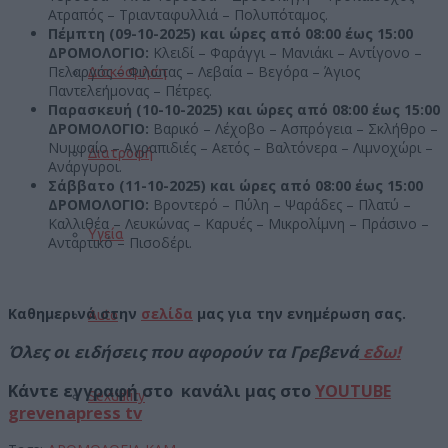
Ατραπός – Τριανταφυλλιά – Πολυπόταμος.
Πέμπτη (09-10-2025) και ώρες από 08:00 έως 15:00
ΔΡΟΜΟΛΟΓΙΟ:
Κλειδί – Φαράγγι – Μανιάκι – Αντίγονο –
Πελαργός – Φιλώτας – Λεβαία – Βεγόρα – Άγιος
Διακόσμηση
Παντελεήμονας – Πέτρες.
Παρασκευή (10-10-2025) και ώρες από 08:00 έως 15:00
ΔΡΟΜΟΛΟΓΙΟ:
Βαρικό – Λέχοβο – Ασπρόγεια – Σκλήθρο –
Νυμφαίο – Αγραπιδιές – Αετός – Βαλτόνερα – Λιμνοχώρι –
Διατροφή
Ανάργυροι.
Σάββατο (11-10-2025) και ώρες από 08:00 έως 15:00
ΔΡΟΜΟΛΟΓΙΟ:
Βροντερό – Πύλη – Ψαράδες – Πλατύ –
Καλλιθέα – Λευκώνας – Καρυές – Μικρολίμνη – Πράσινο –
Υγεία
Ανταρτικό – Πισοδέρι.
Καθημερινά στην
σελίδα
μας για την ενημέρωση σας.
Auto
Όλες οι ειδήσεις που αφορούν τα Γρεβενά
εδω!
Κάντε εγγραφή στο κανάλι μας στο
YOUTUBE
Sexuality
grevenapress tv