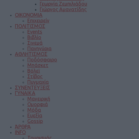
Γεωργία Ζεμπιλιάδου
Γιώργος Αμανατίδης
ΟΙΚΟΝΟΜΙΑ
Επιχειρείν
ΠΟΛΙΤΙΣΜΟΣ
Events
Βιβλίο
Σινεμά
Πανηγύρια
ΑΘΛΗΤΙΣΜΟΣ
Ποδόσφαιρο
Μπάσκετ
Βόλεϊ
Στίβος
Πυγμαχία
ΣΥΝΕΝΤΕΥΞΕΙΣ
ΓΥΝΑΙΚΑ
Μαγειρική
Ομορφιά
Μόδα
Ευεξία
Gossip
ΆΡΘΡΑ
INFO
Τουρισμός