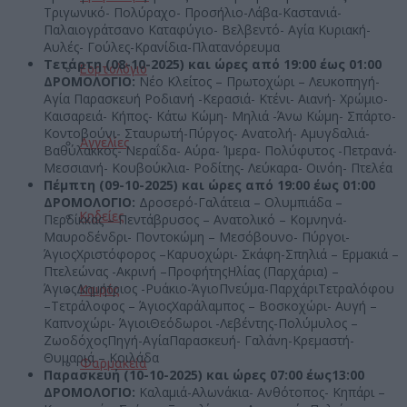
Τριγωνικό- Πολύραχο- Προσήλιο-Λάβα-Καστανιά-
Παλαιογράτσανο Καταφύγιο- Βελβεντό- Αγία Κυριακή-
Αυλές- Γούλες-Κρανίδια-Πλατανόρευμα
Τετάρτη (08-10-2025) και ώρες από 19:00 έως 01:00
Εορτολόγιο
ΔΡΟΜΟΛΟΓΙΟ:
Νέο Κλείτος – Πρωτοχώρι – Λευκοπηγή-
Αγία Παρασκευή Ροδιανή -Κερασιά- Κτένι- Αιανή- Χρώμιο-
Καισαρειά- Κήπος- Κάτω Κώμη- Μηλιά -Άνω Κώμη- Σπάρτο-
Κοντοβούνι- Σταυρωτή-Πύργος- Ανατολή- Αμυγδαλιά-
Αγγελίες
Βαθύλακκος- Νεραΐδα- Αύρα- Ίμερα- Πολύφυτος -Πετρανά-
Μεσσιανή- Κουβούκλια- Ροδίτης- Λεύκαρα- Οινόη- Πτελέα
Πέμπτη (09-10-2025) και ώρες από 19:00 έως 01:00
ΔΡΟΜΟΛΟΓΙΟ:
Δροσερό-Γαλάτεια – Ολυμπιάδα –
Κηδείες
Περδίκκας – Πεντάβρυσος – Ανατολικό – Κομνηνά-
Μαυροδένδρι- Ποντοκώμη – Μεσόβουνο- Πύργοι-
ΆγιοςΧριστόφορος –Καρυοχώρι- Σκάφη-Σπηλιά – Ερμακιά –
Πτελεώνας -Ακρινή –ΠροφήτηςΗλίας (Παρχάρια) –
ΆγιοςΔημήτριος -Ρυάκιο-ΆγιοΠνεύμα-ΠαρχάριΤετραλόφου
Καιρός
–Τετράλοφος – ΆγιοςΧαράλαμπος – Βοσκοχώρι- Αυγή –
Καπνοχώρι- ΆγιοιΘεόδωροι -Λεβέντης-Πολύμυλος –
ΖωοδόχοςΠηγή-ΑγίαΠαρασκευή- Γαλάνη-Κρεμαστή-
Θυμαριά – Κοιλάδα
Φαρμακεία
Παρασκευή (10-10-2025) και ώρες 07:00 έως13:00
ΔΡΟΜΟΛΟΓΙΟ:
Καλαμιά-Αλωνάκια- Ανθότοπος- Κηπάρι –