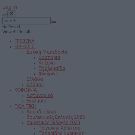
Log In
No Result
View All Result
ΓΡΕΒΕΝΑ
ΕΙΔΗΣΕΙΣ
Δυτική Μακεδονία
Καστοριά
Κοζάνη
Πτολεμαΐδα
Φλώρινα
Ελλάδα
Κόσμος
ΚΟΙΝΩΝΙΑ
Αστυνομικά
Εκκλησία
ΠΟΛΙΤΙΚΗ
Αυτοδιοίκηση
Βουλευτικές Εκλογές 2023
Δημοτικές Εκλογές 2023
Τριγώνης Χρήστος
Ταταρίδης Κυριάκος