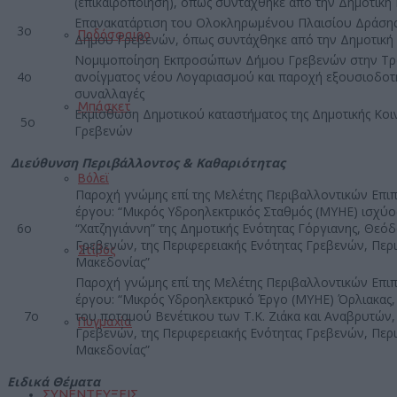
(επικαιροποίηση), όπως συντάχθηκε από την Δημοτική
Επανακατάρτιση του Ολοκληρωμένου Πλαισίου Δράσης (
3ο
Ποδόσφαιρο
Δήμου Γρεβενών, όπως συντάχθηκε από την Δημοτική
Νομιμοποίηση Εκπροσώπων Δήμου Γρεβενών στην Τρ
4ο
ανοίγματος νέου Λογαριασμού και παροχή εξουσιοδοτή
συναλλαγές
Μπάσκετ
Εκμίσθωση Δημοτικού καταστήματος της Δημοτικής Κο
5ο
Γρεβενών
Διεύθυνση Περιβάλλοντος & Καθαριότητας
Βόλεϊ
Παροχή γνώμης επί της Μελέτης Περιβαλλοντικών Επιπ
έργου: “Μικρός Υδροηλεκτρικός Σταθμός (ΜΥΗΕ) ισχύ
6ο
“Χατζηγιάννη” της Δημοτικής Ενότητας Γόργιανης, Θεό
Γρεβενών, της Περιφερειακής Ενότητας Γρεβενών, Περι
Στίβος
Μακεδονίας”
Παροχή γνώμης επί της Μελέτης Περιβαλλοντικών Επιπ
έργου: “Μικρός Υδροηλεκτρικό Έργο (ΜΥΗΕ) Όρλιακας,
7ο
του ποταμού Βενέτικου των Τ.Κ. Ζιάκα και Αναβρυτών, 
Πυγμαχία
Γρεβενών, της Περιφερειακής Ενότητας Γρεβενών, Περι
Μακεδονίας”
Ειδικά Θέματα
ΣΥΝΕΝΤΕΥΞΕΙΣ