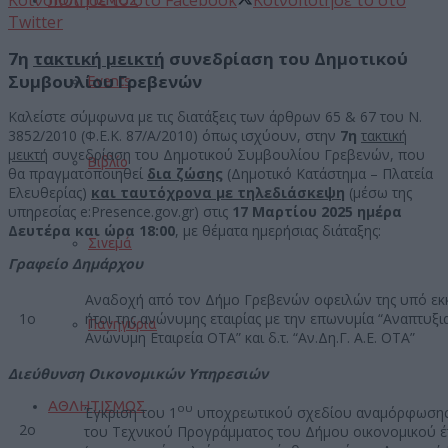
Κοινοποίησε το στο Facebook
Κοινοποίησε το στο
Twitter
7η
τακτική μεικτή
συνεδρίαση του Δημοτικού
Συμβουλίου Γρεβενών
Events
Καλείστε σύμφωνα με τις διατάξεις των άρθρων 65 & 67 του Ν.
3852/2010 (Φ.Ε.Κ. 87/Α/2010) όπως ισχύουν, στην
7η
τακτική
μεικτή
συνεδρίαση του Δημοτικού Συμβουλίου Γρεβενών, που
Βιβλίο
θα πραγματοποιηθεί
δια ζώσης
(Δημοτικό Κατάστημα – Πλατεία
Ελευθερίας)
και ταυτόχρονα με τηλεδιάσκεψη
(μέσω της
υπηρεσίας e:Presence.gov.gr) στις
17 Μαρτίου 2025 ημέρα
Δευτέρα και ώρα 18:00
, με θέματα ημερήσιας διάταξης:
Σινεμά
Γραφείο Δημάρχου
Αναδοχή από τον Δήμο Γρεβενών οφειλών της υπό εκκ
1ο
ήτοι της ανώνυμης εταιρίας με την επωνυμία “Αναπτυ
Πανηγύρια
Ανώνυμη Εταιρεία ΟΤΑ” και δ.τ. “Αν.Δη.Γ. Α.Ε. ΟΤΑ”
Διεύθυνση Οικονομικών Υπηρεσιών
ΑΘΛΗΤΙΣΜΟΣ
ου
Έγκριση του 1
υποχρεωτικού σχεδίου αναμόρφωσης
2ο
του Τεχνικού Προγράμματος του Δήμου οικονομικού έ