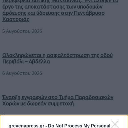
Περιφέρεια Δυτικής Μακεδονίας: Εντάχθηκε το
έργο της αποκατάστασης των υποδομών
άρδευσης και ύδρευσης στην Πεντάβρυσο
Καστοριάς
5 Αυγούστου 2026
Ολοκληρώνεται η ασφαλτόστρωση της οδού
Περιβόλι – Αβδέλλα
6 Αυγούστου 2026
Έναρξη εγγραφών στο Τμήμα Παραδοσιακών
Χορών με δωρεάν συμμετοχή
0
grevenapress.gr -
Do Not Process My Personal