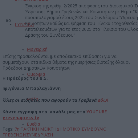
Έγκριση της αριθμ. 2/2025 απόφασης του Διοικητικού
Ύδρευσης Δήμου Γρεβενών και Κοινοτήτων με θέμα: “Κ
προϋπολογισμού έτους 2025 του Συνδέσμου Ύδρευση
8ο
Κοινοτήτων καθώς και ψήφιση του Πίνακα Στοχοθεσίας
ΓΥΝΑΙΚΑ
Αποτελεσμάτων για το έτος 2025 στο Πλαίσιο του Ολ
Δράσης του Συνδέσμου”
Μαγειρική
Επίσης προσκαλούνται (με αποδεικτικό επίδοσης) για να
συμμετέχουν στα ειδικά θέματα της ημερήσιας διάταξης όλοι οι
Πρόεδροι Δημοτικών Κοινοτήτων.
Ομορφιά
Η Πρόεδρος του Δ.Σ.
Ιφιγένεια Μπαρλαγιάννη
Μόδα
Όλες οι ειδήσεις που αφορούν τα Γρεβενά
εδω!
Κάντε εγγραφή στο κανάλι μας στο
YOUTUBE
grevenapress tv
Ευεξία
Tags:
7η ΤΑΚΤΙΚΗ ΜΕΙΚΤΗ
ΔΗΜΟΤΙΚΟ ΣΥΜΒΟΥΛΙΟ
ΓΡΕΒΕΝΩΝ
ΣΥΝΕΔΡΙΑΣΗ