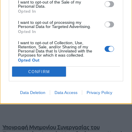
I want to opt-out of the Sale of my
07 Αυγούστου 2026
Personal Data.
Opted In
7 Αυγούστου 2026
I want to opt-out of processing my
Personal Data for Targeted Advertising.
Opted In
ΑΝΑΚΟΙΝΩΣΗ ΔΙΑΚΟΠΗΣ ΗΛΕΚΤΡΙΚΟΥ
I want to opt-out of Collection, Use,
ΡΕΥΜΑΤΟΣ
Retention, Sale, and/or Sharing of my
Personal Data that Is Unrelated with the
Purposes for which it was collected.
6 Αυγούστου 2026
Opted Out
CONFIRM
Εφημερεύον Φαρμακείο στα Γρεβενά Πέμπτη 06
Αυγούστου 2026
Data Deletion
Data Access
Privacy Policy
6 Αυγούστου 2026
Υπογραφή Μνημονίου Συνεργασίας του