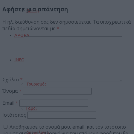
Αφήστε μια απάντηση
Gossip
Η ηλ. διεύθυνση σας δεν δημοσιεύεται.
Τα υποχρεωτικά
πεδία σημειώνονται με
*
ΆΡΘΡΑ
INFO
Σχόλιο
*
Τουρισμός
Όνομα
*
Email
*
Γάμοι
Ιστότοπος
Αποθήκευσε το όνομά μου, email, και τον ιστότοπο
μου σε αυτόν τον πλοηγό για την επόμενη φορά που θα
Δρομολόγια