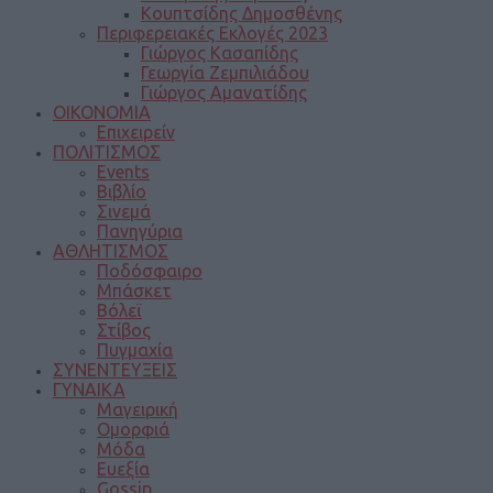
Κουπτσίδης Δημοσθένης
Περιφερειακές Εκλογές 2023
Γιώργος Κασαπίδης
Γεωργία Ζεμπιλιάδου
Γιώργος Αμανατίδης
ΟΙΚΟΝΟΜΙΑ
Επιχειρείν
ΠΟΛΙΤΙΣΜΟΣ
Events
Βιβλίο
Σινεμά
Πανηγύρια
ΑΘΛΗΤΙΣΜΟΣ
Ποδόσφαιρο
Μπάσκετ
Βόλεϊ
Στίβος
Πυγμαχία
ΣΥΝΕΝΤΕΥΞΕΙΣ
ΓΥΝΑΙΚΑ
Μαγειρική
Ομορφιά
Μόδα
Ευεξία
Gossip