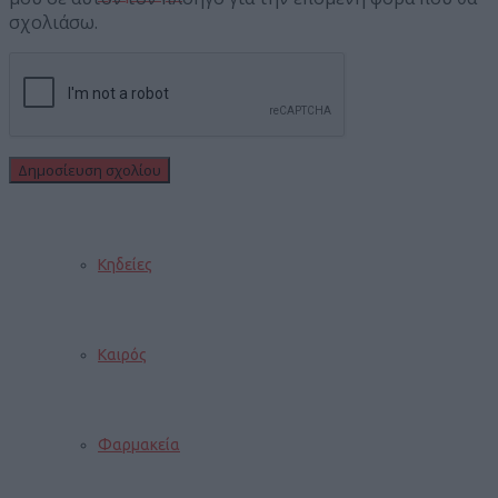
σχολιάσω.
Εορτολόγιο
Αγγελίες
Κηδείες
Καιρός
Φαρμακεία