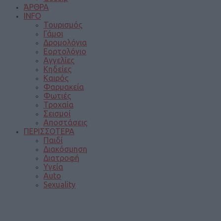
ΆΡΘΡΑ
INFO
Τουρισμός
Γάμοι
Δρομολόγια
Εορτολόγιο
Αγγελίες
Κηδείες
Καιρός
Φαρμακεία
Φωτιές
Τροχαία
Σεισμοί
Αποστάσεις
ΠΕΡΙΣΣΟΤΕΡΑ
Παιδί
Διακόσμηση
Διατροφή
Υγεία
Auto
Sexuality