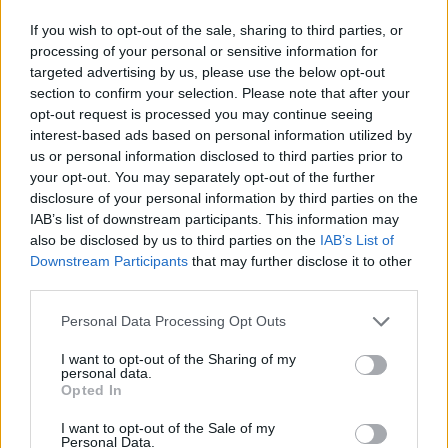
– Όλος ο Λαός
If you wish to opt-out of the sale, sharing to third parties, or
– Τα Σχολεία μαζί με τις σημαίες τους και τα λάβαρά τους.
processing of your personal or sensitive information for
targeted advertising by us, please use the below opt-out
section to confirm your selection. Please note that after your
Παρακαλούνται να ρυθμίσουν
:
opt-out request is processed you may continue seeing
interest-based ads based on personal information utilized by
Τα σχετικά με την Ιεροτελεστία η Ιερά Μητρόπολη Γρεβενών.
us or personal information disclosed to third parties prior to
your opt-out. You may separately opt-out of the further
Τα της παρατάξεως το 586 Τ.Π. (Κ.Ε.Ν.).
disclosure of your personal information by third parties on the
Τα της τάξεως η Αστυνομική Διεύθυνση Γρεβενών.
IAB’s list of downstream participants. This information may
also be disclosed by us to third parties on the
IAB’s List of
Άγημα απόδοσης τιμών θα διαθέσει το 586 Τ.Π. (Κ.Ε.Ν.)
.
Downstream Participants
that may further disclose it to other
third parties.
Το Πρόγραμμα αυτό έχει θέση επίσημης πρόσκλησης
.
Personal Data Processing Opt Outs
Ο ΔΗΜΑΡΧΟΣ ΓΡΕΒΕΝΩΝ
I want to opt-out of the Sharing of my
ΚΥΡΙΑΚΟΣ ΤΑΤΑΡΙΔΗΣ
personal data.
Opted In
Καθημερινά στην
σελίδα
μας για την
ενημέρωση σας.
I want to opt-out of the Sale of my
Personal Data.