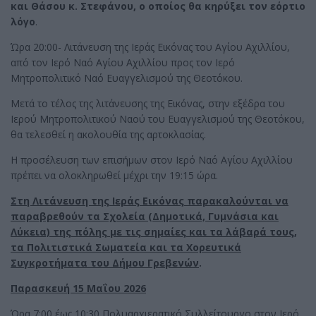
και Θάσου κ. Στεφάνου, ο οποίος θα κηρύξει τον εόρτιο
λόγο
.
Ώρα 20:00- Λιτάνευση της Ιεράς Εικόνας του Αγίου Αχιλλίου,
από τον Ιερό Ναό Αγίου Αχιλλίου προς τον Ιερό
Μητροπολιτικό Ναό Ευαγγελισμού της Θεοτόκου.
Μετά το τέλος της λιτάνευσης της Εικόνας, στην εξέδρα του
Ιερού Μητροπολιτικού Ναού του Ευαγγελισμού της Θεοτόκου,
θα τελεσθεί η ακολουθία της αρτοκλασίας.
Η προσέλευση των επισήμων στον Ιερό Ναό Αγίου Αχιλλίου
πρέπει να ολοκληρωθεί μέχρι την 19:15 ώρα.
Στη Λιτάνευση της Ιεράς Εικόνας παρακαλούνται να
παραβρεθούν τα Σχολεία (Δημοτικά, Γυμνάσια και
Λύκεια) της πόλης με τις σημαίες και τα λάβαρά τους,
τα Πολιτιστικά Σωματεία και τα Χορευτικά
Συγκροτήματα του Δήμου Γρεβενών
.
Παρασκευή 15 Μαΐου 2026
Ώρα 7:00 έως 10:30 Πολυαρχιερατικό Συλλείτουργο στον Ιερό