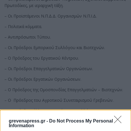
Πρωτοδίκες, με ιεραρχική τάξη.
– Οι Προϊστάμενοι Ν.Π.Δ.Δ. Οργανισμών Ν.Π.Ι.Δ.
– Πολιτικά κόμματα.
– Αντιπρόσωποι Τύπου.
– Οι Πρόεδροι Εμπορικού Συλλόγου και Βιοτεχνών.
– Ο Πρόεδρος του Εργατικού Κέντρου.
– Οι Πρόεδροι Επαγγελματικών Οργανώσεων.
– Οι Πρόεδροι Εργατικών Οργανώσεων.
– Ο Πρόεδρος της Ομοσπονδίας Επαγγελματιών – Βιοτεχνών.
– Ο Πρόεδρος του Αγροτικού Συνεταιρισμού Γρεβενών.
– Οι Πρόεδροι άλλων Σωματείων και Συλλόγων.
grevenapress.gr -
Do Not Process My Personal
– Οι Δημόσιοι Υπάλληλοι και Υπάλληλοι Ν.Π.Δ.Δ.
Information