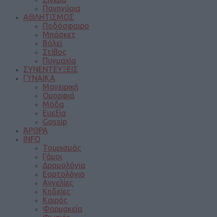
Πανηγύρια
ΑΘΛΗΤΙΣΜΟΣ
Ποδόσφαιρο
Μπάσκετ
Βόλεϊ
Στίβος
Πυγμαχία
ΣΥΝΕΝΤΕΥΞΕΙΣ
ΓΥΝΑΙΚΑ
Μαγειρική
Ομορφιά
Μόδα
Ευεξία
Gossip
ΆΡΘΡΑ
INFO
Τουρισμός
Γάμοι
Δρομολόγια
Εορτολόγιο
Αγγελίες
Κηδείες
Καιρός
Φαρμακεία