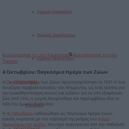
Γιώργος Κασαπίδης
Γεωργία Ζεμπιλιάδου
Κοινοποίησε το στο Facebook
Κοινοποίησε το στο
Γιώργος Αμανατίδης
Twitter
4 Οκτωβρίου: Παγκόσμια Ημέρα των Ζώων
Η
Παγκόσμια Ημέρα
των Ζώων πρωτογιορτάστηκε το 1931 σ’ ένα
ΟΙΚΟΝΟΜΙΑ
συνέδριο περιβαλλοντιστών στη Φλωρεντία, ως ένας τρόπος για
την ευαισθητοποίηση κοινού και ειδικών για τα υπό εξαφάνιση
ζώα. Από τότε, η γιορτή διευρύνθηκε και περιλαμβάνει όλα τα
είδη του ζωικού βασιλείου.
Επιχειρείν
Η
4η Οκτωβρίου
καθιερώθηκε ως Παγκόσμια Ημέρα Ζώων,
επειδή συμπίπτει με τον εορτασμό της μνήμης του
Αγίου
Φραγκίσκου της Ασίζης
, που έχει αναγορευτεί από την Καθολική
ΠΟΛΙΤΙΣΜΟΣ