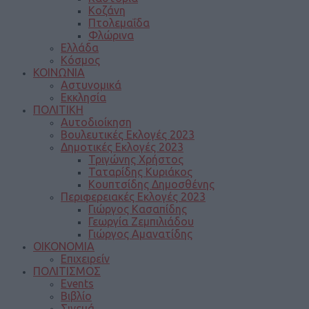
Κοζάνη
Πτολεμαΐδα
Φλώρινα
Ελλάδα
Κόσμος
ΚΟΙΝΩΝΙΑ
Αστυνομικά
Εκκλησία
ΠΟΛΙΤΙΚΗ
Αυτοδιοίκηση
Βουλευτικές Εκλογές 2023
Δημοτικές Εκλογές 2023
Τριγώνης Χρήστος
Ταταρίδης Κυριάκος
Κουπτσίδης Δημοσθένης
Περιφερειακές Εκλογές 2023
Γιώργος Κασαπίδης
Γεωργία Ζεμπιλιάδου
Γιώργος Αμανατίδης
ΟΙΚΟΝΟΜΙΑ
Επιχειρείν
ΠΟΛΙΤΙΣΜΟΣ
Events
Βιβλίο
Σινεμά