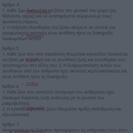
Άρθρο 4
1. Κάθε ζώο δικαιούται να ζήσει στο φυσικό του χώρο (γη,
Ποδόσφαιρο
θάλασσα, αέρας) και να αναπαράγεται σύμφωνα με τους
φυσικούς νόμους,
2. Η στέρηση ελευθερίας του ζώου ακόμη κι αν γίνεται για
μορφωτικούς σκοπούς είναι αντίθετη προς τη διακήρυξη
Μπάσκετ
δικαιωμάτων αυτού.
Άρθρο 5
1. Κάθε ζώο που από παράδοση θεωρείται κατοικίδιο δικαιούται
να ζήσει με το ρυθμό και τις συνθήκες ζωής και ελευθερίας που
Βόλεϊ
αντιστοιχούν στο είδος του. 2. Η διαφοροποίηση αυτών των
συνθηκών από τον άνθρωπο έχει σκοπούς κερδοσκοπικούς και
είναι αντίθετη προς τη διακήρυξη.
Στίβος
Άρθρο 6
1. Κάθε ζώο που αποτελεί σύντροφο του ανθρώπου έχει
δικαίωμα διάρκειας ζωής ανάλογης με τη φυσική του
μακροβιότητα.
Πυγμαχία
2. Η εγκατάλειψη ενός ζώου θεωρείται πράξη απάνθρωπη και
εξευτελιστική.
Άρθρο 7
Αναφορικά με τα ζώα που προσφέρουν τις υπηρεσίες τους στον
ΣΥΝΕΝΤΕΥΞΕΙΣ