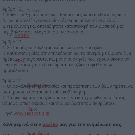
Άρθρο 12
Gossip
1. Κάθε πράξη που προκαλεί θάνατο μεγάλου αριθμού άγριων
ζώων αποτελεί «γενοκτονία», έγκλημα απέναντι στο είδος.
2. Η μόλυνση και οποιαδήποτε καταστροφή του φυσικού μας
περιβάλλοντος οδηγούν στη γενοκτονία.
ΆΡΘΡΑ
Άρθρο 13
1. Σεβασμός επιβάλλεται ακόμη και στο νεκρό ζώο.
2. Κάθε σκηνή βίας στην τηλεόραση και το σινεμά, με θύματα ζώα
πρέπει να απαγορευτεί και μόνο οι σκηνές που έχουν σκοπό να
INFO
ενημερώσουν για τα δικαιώματα των ζώων οφείλουν να
προβάλλονται.
Άρθρο 14
Τουρισμός
1. Οι οργανισμοί προστασίας και προάσπισης των ζώων πρέπει να
αντιπροσωπεύονται από κάθε κυβέρνηση.
2. Τα δικαιώματα του ζώου πρέπει να κατοχυρωθούν απ’ τους
νόμους, όπως ακριβώς και τα δικαιώματα του ανθρώπου.
Γάμοι
Πηγή:
www.sansimera.gr
Καθημερινά στην
σελίδα
μας για την ενημέρωση σας.
Δρομολόγια