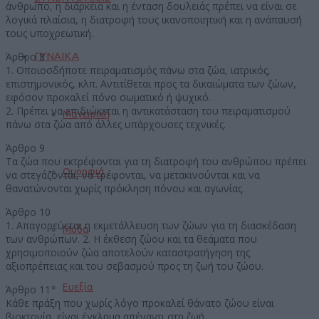
άνθρωπο, η διάρκεια και η ένταση δουλειάς πρέπει να είναι σε
λογικά πλαίσια, η διατροφή τους ικανοποιητική και η ανάπαυσή
τους υποχρεωτική.
Άρθρο 8
ΓΥΝΑΙΚΑ
1. Οποιοσδήποτε πειραματισμός πάνω στα ζώα, ιατρικός,
επιστημονικός, κλπ. Αντιτίθεται προς τα δικαιώματα των ζώων,
εφόσον προκαλεί πόνο σωματικό ή ψυχικό.
2. Πρέπει να επιδιώκεται η αντικατάσταση του πειραματισμού
Μαγειρική
πάνω στα ζώα από άλλες υπάρχουσες τεχνικές.
Άρθρο 9
Τα ζώα που εκτρέφονται για τη διατροφή του ανθρώπου πρέπει
Ομορφιά
να στεγάζονται, να τρέφονται, να μετακινούνται και να
θανατώνονται χωρίς πρόκληση πόνου και αγωνίας.
Άρθρο 10
1. Απαγορεύεται η εκμετάλλευση των ζώων για τη διασκέδαση
Μόδα
των ανθρώπων. 2. Η έκθεση ζώου και τα θεάματα που
χρησιμοποιούν ζώα αποτελούν καταστρατήγηση της
αξιοπρέπειας και του σεβασμού προς τη ζωή του ζώου.
Ευεξία
Άρθρο 11
Κάθε πράξη που χωρίς λόγο προκαλεί θάνατο ζώου είναι
βιοκτονία, είναι έγκλημα απέναντι στη ζωή.