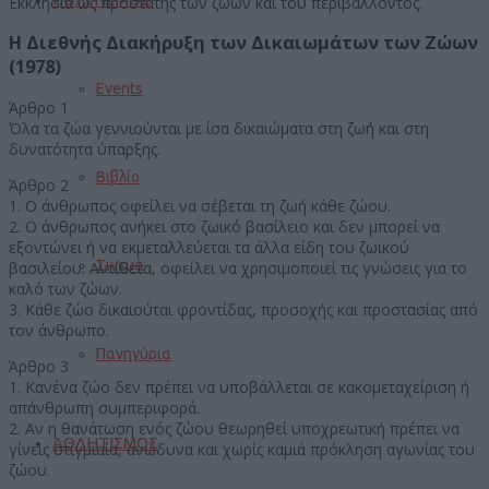
Εκκλησία ως προστάτης των ζώων και του περιβάλλοντος.
H Διεθνής Διακήρυξη των Δικαιωμάτων των Ζώων
(1978)
Events
Άρθρο 1
Όλα τα ζώα γεννιούνται με ίσα δικαιώματα στη ζωή και στη
δυνατότητα ύπαρξης.
Βιβλίο
Άρθρο 2
1. Ο άνθρωπος οφείλει να σέβεται τη ζωή κάθε ζώου.
2. Ο άνθρωπος ανήκει στο ζωικό βασίλειο και δεν μπορεί να
εξοντώνει ή να εκμεταλλεύεται τα άλλα είδη του ζωικού
Σινεμά
βασιλείου. Αντίθετα, οφείλει να χρησιμοποιεί τις γνώσεις για το
καλό των ζώων.
3. Κάθε ζώο δικαιούται φροντίδας, προσοχής και προστασίας από
τον άνθρωπο.
Πανηγύρια
Άρθρο 3
1. Κανένα ζώο δεν πρέπει να υποβάλλεται σε κακομεταχείριση ή
απάνθρωπη συμπεριφορά.
2. Αν η θανάτωση ενός ζώου θεωρηθεί υποχρεωτική πρέπει να
ΑΘΛΗΤΙΣΜΟΣ
γίνεις στιγμιαία, ανώδυνα και χωρίς καμιά πρόκληση αγωνίας του
ζώου.