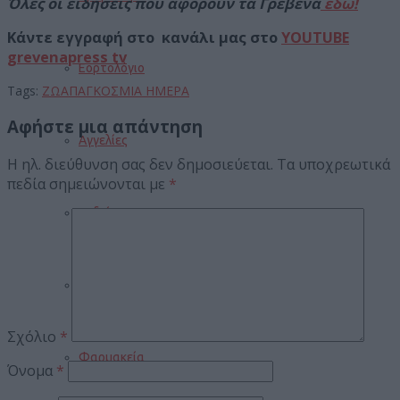
Όλες οι ειδήσεις που αφορούν τα Γρεβενά
εδω!
Κάντε εγγραφή στο κανάλι μας στο
YOUTUBE
grevenapress tv
Εορτολόγιο
Tags:
ΖΩΑ
ΠΑΓΚΟΣΜΙΑ ΗΜΕΡΑ
Αφήστε μια απάντηση
Αγγελίες
Η ηλ. διεύθυνση σας δεν δημοσιεύεται.
Τα υποχρεωτικά
πεδία σημειώνονται με
*
Κηδείες
Καιρός
Σχόλιο
*
Φαρμακεία
Όνομα
*