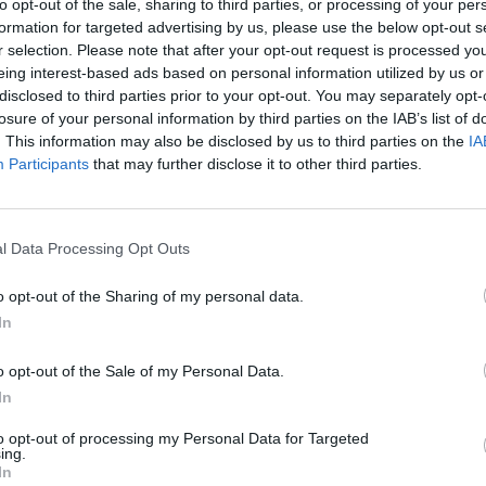
to opt-out of the sale, sharing to third parties, or processing of your per
ν σκληρό αγώνα! Ας στείλουμε μαζί ένα αισιόδοξο
formation for targeted advertising by us, please use the below opt-out s
ιμένουμε όλους!
r selection. Please note that after your opt-out request is processed y
eing interest-based ads based on personal information utilized by us or
disclosed to third parties prior to your opt-out. You may separately opt-
 θα πρέπει να έχουν μαζί τον Α.Μ.Κ.Α. και την
losure of your personal information by third parties on the IAB’s list of
έσεις κατά την προσέλευση στην αιμοδοσία του
. This information may also be disclosed by us to third parties on the
IA
τος είναι:
Participants
that may further disclose it to other third parties.
l Data Processing Opt Outs
ρα.
o opt-out of the Sharing of my personal data.
 νηστικοί
In
και τέλος
o opt-out of the Sale of my Personal Data.
τελευταία εβδομάδα
In
ακα παίρνουμε.
to opt-out of processing my Personal Data for Targeted
ing.
In