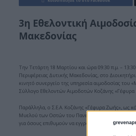
Κοινοποίησε το στο Facebook
3η Εθελοντική Αιμοδοσί
Μακεδονίας
Την Τετάρτη 18 Μαρτίου και ώρα 09:30 π.μ. – 13:3
Περιφέρειας Δυτικής Μακεδονίας, στο Διοικητήριο
κινητό συνεργείο της υπηρεσία αιμοδοσίας του 
Σύλλογο Εθελοντών Αιμοδοτών Κοζάνης «Γέφυρα 
Παράλληλα, ο Σ.Ε.Α. Κοζάνης «Γέφυρα Ζωής», ως
Μυελού των Οστών του Πανεπιστημίου Πατρών (Κ
για όσους επιθυμούν να εγγραφούν ως εθελοντές 
grevenapr