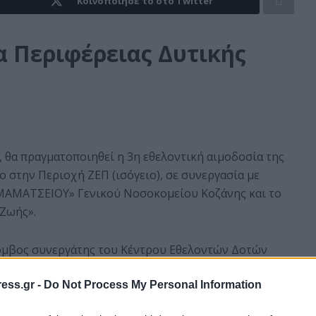
Κοινοποίησε το στο Twitter
α Περιφέρειας Δυτικής
0, θα πραγματοποιηθεί η 3η εθελοντική αιμοδοσία της
 στην Περιοχή ΖΕΠ (ισόγειο), σε συνεργασία με
«ΜΑΜΑΤΣΕΙΟΥ» Γενικού Νοσοκομείου Κοζάνης και το
Ζωής».
 κόμβος συνεργάτης του Κέντρου Εθελοντών Δοτών
ΕΔΜΟΠ), θα πραγματοποιεί λήψη δείγματος σάλιου
δότες μυελού των οστών.
ess.gr -
Do Not Process My Personal Information