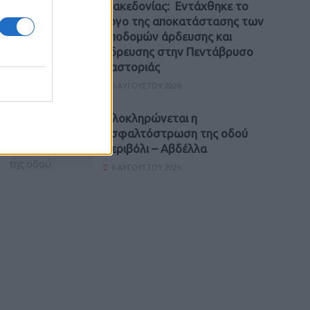
Μακεδονίας: Εντάχθηκε το
έργο της αποκατάστασης των
υποδομών άρδευσης και
ύδρευσης στην Πεντάβρυσο
Καστοριάς
5 ΑΥΓΟΎΣΤΟΥ 2026
Ολοκληρώνεται η
ασφαλτόστρωση της οδού
Περιβόλι – Αβδέλλα
6 ΑΥΓΟΎΣΤΟΥ 2026