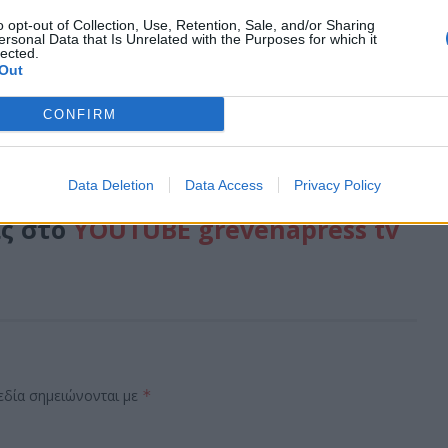
ουν τους συναδέλφους εργαζόμενους να συμμετέχουν
o opt-out of Collection, Use, Retention, Sale, and/or Sharing
ρέχεται ειδική άδεια αιμοδοσίας δυο ημερών στους
ersonal Data that Is Unrelated with the Purposes for which it
lected.
Out
 ενημέρωση σας.
CONFIRM
 τα Γρεβενά
εδω!
Data Deletion
Data Access
Privacy Policy
ας στο
YOUTUBE grevenapress tv
εδία σημειώνονται με
*