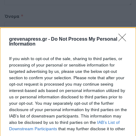
Όνομα
*
grevenapress.gr -
Do Not Process My Personal
Email
*
Information
If you wish to opt-out of the sale, sharing to third parties, or
processing of your personal or sensitive information for
Ιστότοπος
targeted advertising by us, please use the below opt-out
section to confirm your selection. Please note that after your
opt-out request is processed you may continue seeing
interest-based ads based on personal information utilized by
us or personal information disclosed to third parties prior to
Αποθήκευσε το όνομά μου, email, και τον ιστότοπο
your opt-out. You may separately opt-out of the further
μου σε αυτόν τον πλοηγό για την επόμενη φορά που
disclosure of your personal information by third parties on the
θα σχολιάσω.
IAB’s list of downstream participants. This information may
also be disclosed by us to third parties on the
IAB’s List of
Downstream Participants
that may further disclose it to other
third parties.