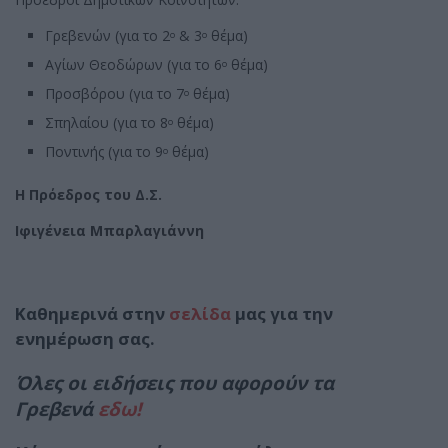
Γρεβενών (για το 2
& 3
θέμα)
ο
ο
Αγίων Θεοδώρων (για το 6
θέμα)
ο
Προσβόρου (για το 7
θέμα)
ο
Σπηλαίου (για το 8
θέμα)
ο
Ποντινής (για το 9
θέμα)
ο
Η Πρόεδρος του Δ.Σ.
Ιφιγένεια Μπαρλαγιάννη
Καθημερινά στην
σελίδα
μας για την
ενημέρωση σας.
Όλες οι ειδήσεις που αφορούν τα
Γρεβενά
εδω!