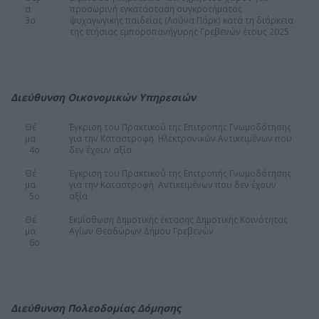
α
προσωρινή εγκατάσταση συγκροτήματος
3ο
ψυχαγωγικής παιδείας (Λούνα Πάρκ) κατά τη διάρκεια
της ετήσιας εμποροπανήγυρης Γρεβενών έτους 2025
Διεύθυνση Οικονομικών Υπηρεσιών
Θέ
Έγκριση του Πρακτικού της Επιτροπής Γνωμοδότησης
μα
για την Καταστροφή Ηλεκτρονικών Αντικειμένων που
4ο
δεν έχουν αξία
Θέ
Έγκριση του Πρακτικού της Επιτροπής Γνωμοδότησης
μα
για την Καταστροφή Αντικειμένων που δεν έχουν
5ο
αξία
Θέ
Εκμίσθωση Δημοτικής έκτασης Δημοτικής Κοινότητας
μα
Αγίων Θεοδώρων Δήμου Γρεβενών
6ο
Διεύθυνση Πολεοδομίας Δόμησης