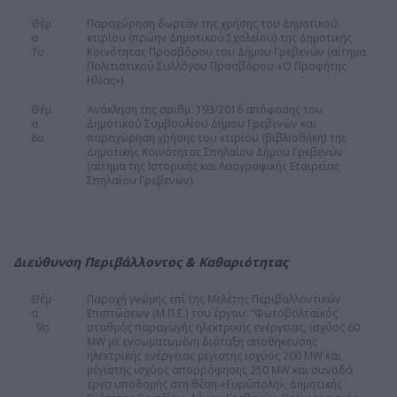
Θέμ
Παραχώρηση δωρεάν της χρήσης του Δημοτικού
α
κτιρίου (πρώην Δημοτικού Σχολείου) της Δημοτικής
7ο
Κοινότητας Προσβόρου του Δήμου Γρεβενών (αίτημα
Πολιτιστικού Συλλόγου Προσβόρου «Ο Προφήτης
Ηλίας»)
Θέμ
Ανάκληση της αριθμ. 193/2016 απόφασης του
α
Δημοτικού Συμβουλίου Δήμου Γρεβενών και
8ο
παραχώρηση χρήσης του κτιρίου (βιβλιοθήκη) της
Δημοτικής Κοινότητας Σπηλαίου Δήμου Γρεβενών
(αίτημα της Ιστορικής και Λαογραφικής Εταιρείας
Σπηλαίου Γρεβενών)
Διεύθυνση Περιβάλλοντος & Καθαριότητας
Θέμ
Παροχή γνώμης επί της Μελέτης Περιβαλλοντικών
α
Επιπτώσεων (Μ.Π.Ε.) του έργου: “Φωτοβολταϊκός
9ο
σταθμός παραγωγής ηλεκτρικής ενέργειας, ισχύος 60
MW με ενσωματωμένη διάταξη αποθήκευσης
ηλεκτρικής ενέργειας μέγιστης ισχύος 200 MW και
μέγιστης ισχύος απορρόφησης 250 MW και συνοδά
έργα υποδομής στη θέση «Ευρώπολη», Δημοτικής