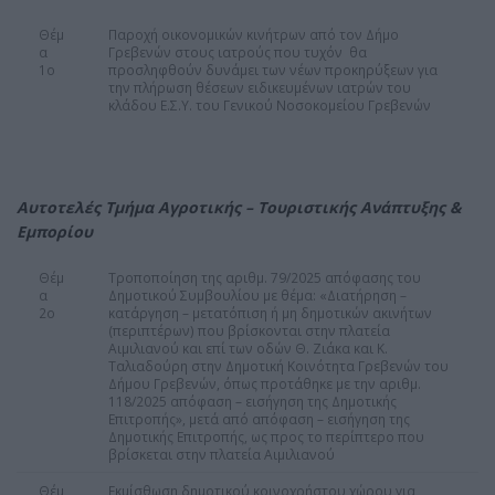
Θέμ
Παροχή οικονομικών κινήτρων από τον Δήμο
α
Γρεβενών στους ιατρούς που τυχόν θα
1ο
προσληφθούν δυνάμει των νέων προκηρύξεων για
την πλήρωση θέσεων ειδικευμένων ιατρών του
κλάδου Ε.Σ.Υ. του Γενικού Νοσοκομείου Γρεβενών
Αυτοτελές Τμήμα Αγροτικής – Τουριστικής Ανάπτυξης &
Εμπορίου
Θέμ
Τροποποίηση της αριθμ. 79/2025 απόφασης του
α
Δημοτικού Συμβουλίου με θέμα: «Διατήρηση –
2ο
κατάργηση – μετατόπιση ή μη δημοτικών ακινήτων
(περιπτέρων) που βρίσκονται στην πλατεία
Αιμιλιανού και επί των οδών Θ. Ζιάκα και Κ.
Ταλιαδούρη στην Δημοτική Κοινότητα Γρεβενών του
Δήμου Γρεβενών, όπως προτάθηκε με την αριθμ.
118/2025 απόφαση – εισήγηση της Δημοτικής
Επιτροπής», μετά από απόφαση – εισήγηση της
Δημοτικής Επιτροπής, ως προς το περίπτερο που
βρίσκεται στην πλατεία Αιμιλιανού
Θέμ
Εκμίσθωση δημοτικού κοινοχρήστου χώρου για