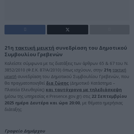
21η
τακτική μεικτή
συνεδρίαση του Δημοτικού
Συμβουλίου Γρεβενών
Καλείστε σύμφωνα με τις διατάξεις των άρθρων 65 & 67 του Ν.
3852/2010 (Φ.Ε.Κ. 87/Α/2010) όπως ισχύουν, στην
21η
τακτική
μεικτή
συνεδρίαση του Δημοτικού Συμβουλίου Γρεβενών, που
θα πραγματοποιηθεί
δια ζώσης
(Δημοτικό Κατάστημα –
Πλατεία Ελευθερίας)
και ταυτόχρονα με τηλεδιάσκεψη
(μέσω της υπηρεσίας e:Presence.gov.gr) στις
22 Σεπτεμβρίου
2025 ημέρα Δευτέρα και ώρα 20:00
, με θέματα ημερήσιας
διάταξης:
Γραφείο Δημάρχου