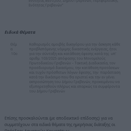
Ενότητας Βεντζίου, Δήμου Γρεβενών, Περιφερειακής
Ενότητας Γρεβενών”
Ειδικά Θέματα
Θέμ
Καθορισμός αμοιβής δικηγόρου για την άσκηση κάθε
α
προβλεπόμενης νόμιμης δικαστικής ενέργειας, ήτοι
10ο
για την σύνταξη και κατάθεση έφεσης κατά της υπ’
αριθμ. 103/2025 απόφασης του Μονομελούς
Πρωτοδικείου Γρεβενών – Τακτική Διαδικασία, τον
προσδιορισμό δικασίμου, την κατάθεση προτάσεων
και τυχόν πρόσθετων λόγων έφεσης, την παράσταση
κατά την δικάσιμο που θα οριστεί και την εν γένει
εκπροσώπηση του Δήμου Γρεβενών, προκειμένου να
εξυπηρετηθούν πλήρως και επαρκώς τα συμφέροντα
του Δήμου Γρεβενών
Επίσης προσκαλούνται (με αποδεικτικό επίδοσης) για να
συμμετέχουν στα ειδικά θέματα της ημερήσιας διάταξης οι
Πρόεδροι Δημοτικών Κοινοτήτων: