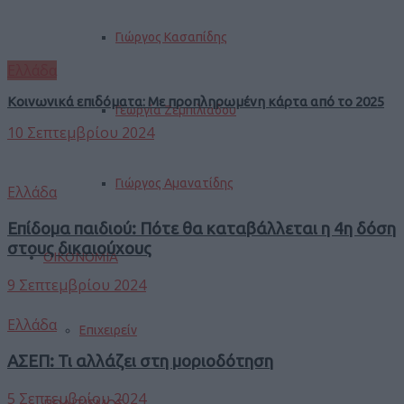
Γιώργος Κασαπίδης
Ελλάδα
Κοινωνικά επιδόματα: Με προπληρωμένη κάρτα από το 2025
Γεωργία Ζεμπιλιάδου
10 Σεπτεμβρίου 2024
Γιώργος Αμανατίδης
Ελλάδα
Επίδομα παιδιού: Πότε θα καταβάλλεται η 4η δόση
στους δικαιούχους
ΟΙΚΟΝΟΜΙΑ
9 Σεπτεμβρίου 2024
Ελλάδα
Επιχειρείν
ΑΣΕΠ: Τι αλλάζει στη μοριοδότηση
5 Σεπτεμβρίου 2024
ΠΟΛΙΤΙΣΜΟΣ