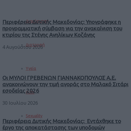
Διακόσμηση
Περιφέρεια Δυτικής Μακεδονίας: Υπογράφηκε η
προγραμματική σύμβαση για την ανακαίνιση του
κτιρίου της Στέγης Ανηλίκων Κοζάνης
Διατροφή
4 Αυγούστου 2026
Υγεία
Οι ΜΥΛΟΙ ΓΡΕΒΕΝΩΝ ΓΙΑΝΝΑΚΟΠΟΥΛΟΣ Α.Ε.
ανακοινώνουν την τιμή αγοράς στο Μαλακό Σιτάρι
εσοδείας 2026
Auto
30 Ιουλίου 2026
Sexuality
Περιφέρεια Δυτικής Μακεδονίας: Εντάχθηκε το
έργο της αποκατάστασης των υποδομών