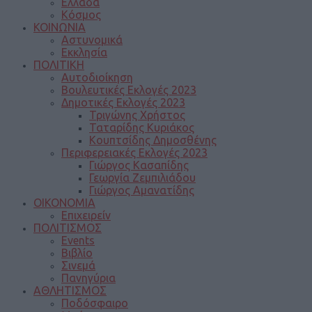
Ελλάδα
Κόσμος
ΚΟΙΝΩΝΙΑ
Αστυνομικά
Εκκλησία
ΠΟΛΙΤΙΚΗ
Αυτοδιοίκηση
Βουλευτικές Εκλογές 2023
Δημοτικές Εκλογές 2023
Τριγώνης Χρήστος
Ταταρίδης Κυριάκος
Κουπτσίδης Δημοσθένης
Περιφερειακές Εκλογές 2023
Γιώργος Κασαπίδης
Γεωργία Ζεμπιλιάδου
Γιώργος Αμανατίδης
ΟΙΚΟΝΟΜΙΑ
Επιχειρείν
ΠΟΛΙΤΙΣΜΟΣ
Events
Βιβλίο
Σινεμά
Πανηγύρια
ΑΘΛΗΤΙΣΜΟΣ
Ποδόσφαιρο