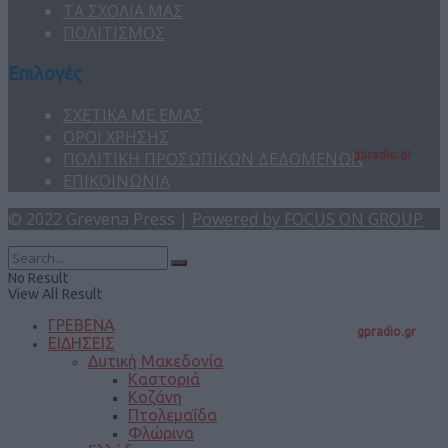
ΤΑ ΣΧΟΛΙΑ ΜΑΣ
ΠΟΛΙΤΙΣΜΟΣ
Επιλογές
ΣΧΕΤΙΚΑ ΜΕ ΕΜΑΣ
ΟΡΟΙ ΧΡΗΣΗΣ
ΠΟΛΙΤΙΚΗ ΠΡΟΣΩΠΙΚΩΝ ΔΕΔΟΜΕΝΩΝ
gpradio.gr
ΕΠΙΚΟΙΝΩΝΙΑ
© 2022 Grevena Press |
Powered by FOCUS ON GROUP
No Result
View All Result
ΓΡΕΒΕΝΑ
gpradio.gr
ΕΙΔΗΣΕΙΣ
Δυτική Μακεδονία
Καστοριά
Κοζάνη
Πτολεμαΐδα
Φλώρινα