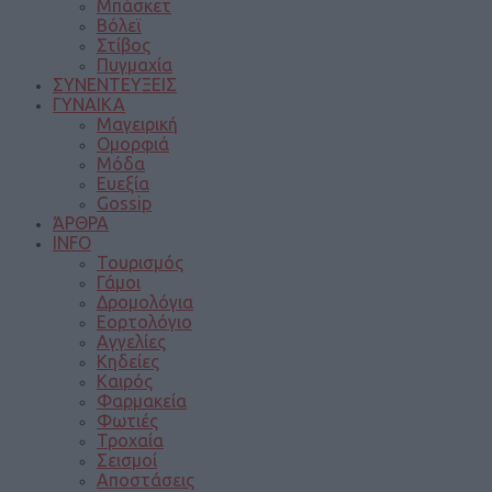
Μπάσκετ
Βόλεϊ
Στίβος
Πυγμαχία
ΣΥΝΕΝΤΕΥΞΕΙΣ
ΓΥΝΑΙΚΑ
Μαγειρική
Ομορφιά
Μόδα
Ευεξία
Gossip
ΆΡΘΡΑ
INFO
Τουρισμός
Γάμοι
Δρομολόγια
Εορτολόγιο
Αγγελίες
Κηδείες
Καιρός
Φαρμακεία
Φωτιές
Τροχαία
Σεισμοί
Αποστάσεις