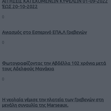
ΑΙΤΗΣΕΙΣ ΚΑΤΕΧΟΜΕΝΩΝ ΚΥΨΕΛΩΝ 01-09-2022
ΈΩΣ 20-10-2022
0
Αγιασμός στο Εσπερινό ΕΠΑ.Λ Γρεβενών
0
Φωτογραφίζοντας την Αβδέλλα 102 χρόνια μετά
τους Αδελφούς Μανάκια
0
Η νεολαία γέμισε την πλατεία των Γρεβενών στη
μεγάλη συναυλία της Marseaux.