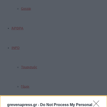
Gossip
ΆΡΘΡΑ
INFO
Τουρισμός
Γάμοι
grevenapress.gr -
Do Not Process My Personal
Δρομολόγια