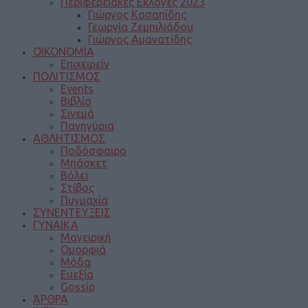
Περιφερειακές Εκλογές 2023
Γιώργος Κασαπίδης
Γεωργία Ζεμπιλιάδου
Γιώργος Αμανατίδης
ΟΙΚΟΝΟΜΙΑ
Επιχειρείν
ΠΟΛΙΤΙΣΜΟΣ
Events
Βιβλίο
Σινεμά
Πανηγύρια
ΑΘΛΗΤΙΣΜΟΣ
Ποδόσφαιρο
Μπάσκετ
Βόλεϊ
Στίβος
Πυγμαχία
ΣΥΝΕΝΤΕΥΞΕΙΣ
ΓΥΝΑΙΚΑ
Μαγειρική
Ομορφιά
Μόδα
Ευεξία
Gossip
ΆΡΘΡΑ