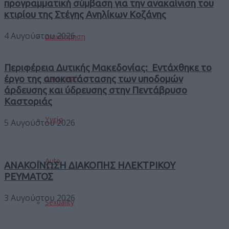
προγραμματική σύμβαση για την ανακαίνιση του
κτιρίου της Στέγης Ανηλίκων Κοζάνης
4 Αυγούστου 2026
Διακόσμηση
Περιφέρεια Δυτικής Μακεδονίας: Εντάχθηκε το
έργο της αποκατάστασης των υποδομών
Διατροφή
άρδευσης και ύδρευσης στην Πεντάβρυσο
Καστοριάς
Υγεία
5 Αυγούστου 2026
Auto
ΑΝΑΚΟΙΝΩΣΗ ΔΙΑΚΟΠΗΣ ΗΛΕΚΤΡΙΚΟΥ
ΡΕΥΜΑΤΟΣ
3 Αυγούστου 2026
Sexuality