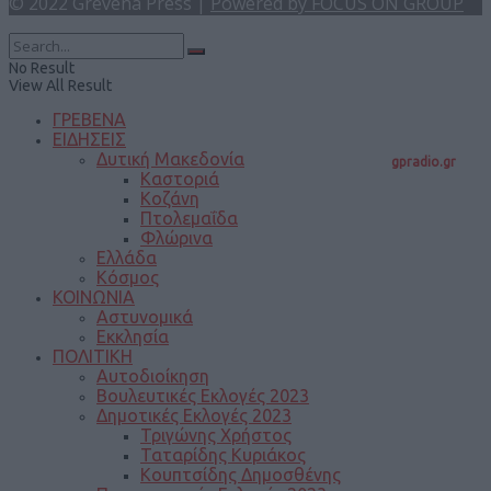
© 2022 Grevena Press |
Powered by FOCUS ON GROUP
No Result
View All Result
ΓΡΕΒΕΝΑ
ΕΙΔΗΣΕΙΣ
Δυτική Μακεδονία
gpradio.gr
Καστοριά
Κοζάνη
Πτολεμαΐδα
Φλώρινα
Ελλάδα
Κόσμος
ΚΟΙΝΩΝΙΑ
Αστυνομικά
Εκκλησία
ΠΟΛΙΤΙΚΗ
Αυτοδιοίκηση
Βουλευτικές Εκλογές 2023
Δημοτικές Εκλογές 2023
Τριγώνης Χρήστος
Ταταρίδης Κυριάκος
Κουπτσίδης Δημοσθένης