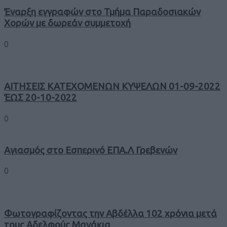
Έναρξη εγγραφών στο Τμήμα Παραδοσιακών
Χορών με δωρεάν συμμετοχή
0
ΑΙΤΗΣΕΙΣ ΚΑΤΕΧΟΜΕΝΩΝ ΚΥΨΕΛΩΝ 01-09-2022
ΈΩΣ 20-10-2022
0
Αγιασμός στο Εσπερινό ΕΠΑ.Λ Γρεβενών
0
Φωτογραφίζοντας την Αβδέλλα 102 χρόνια μετά
τους Αδελφούς Μανάκια