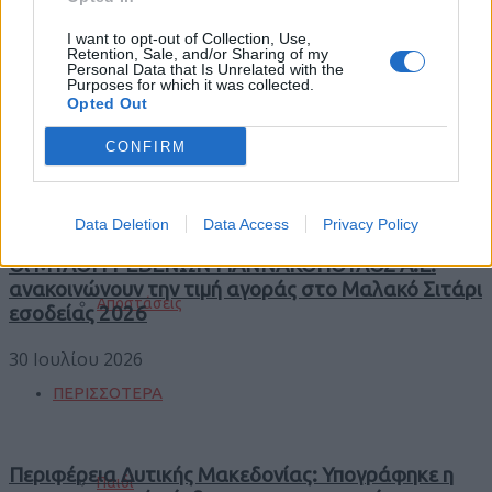
Φωτιές
I want to opt-out of Collection, Use,
Retention, Sale, and/or Sharing of my
Personal Data that Is Unrelated with the
Purposes for which it was collected.
Trending
Opted Out
Comments
Τροχαία
Latest
CONFIRM
Σεισμοί
Data Deletion
Data Access
Privacy Policy
Οι ΜΥΛΟΙ ΓΡΕΒΕΝΩΝ ΓΙΑΝΝΑΚΟΠΟΥΛΟΣ Α.Ε.
ανακοινώνουν την τιμή αγοράς στο Μαλακό Σιτάρι
Αποστάσεις
εσοδείας 2026
30 Ιουλίου 2026
ΠΕΡΙΣΣΟΤΕΡΑ
Περιφέρεια Δυτικής Μακεδονίας: Υπογράφηκε η
Παιδί