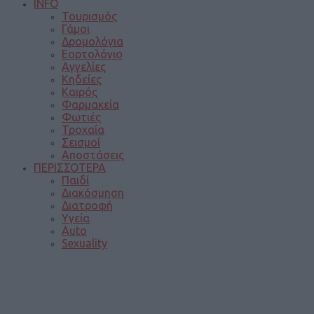
INFO
Τουρισμός
Γάμοι
Δρομολόγια
Εορτολόγιο
Αγγελίες
Κηδείες
Καιρός
Φαρμακεία
Φωτιές
Τροχαία
Σεισμοί
Αποστάσεις
ΠΕΡΙΣΣΟΤΕΡΑ
Παιδί
Διακόσμηση
Διατροφή
Υγεία
Auto
Sexuality