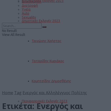
Βουλευτικές Εκλογές 2023
Διακόσμηση
Διατροφή
Υγεία
Auto
Sexuality
Δημοτικές Εκλογές 2023
No Result
View All Result
Τριγώνης Χρήστος
Ταταρίδης Κυριάκος
Κουπτσίδης Δημοσθένης
Home
Tag
Ενεργός και Αλληλέγγυος Πολίτης
Περιφερειακές Εκλογές 2023
Ετικέτα:
Ενεργός και