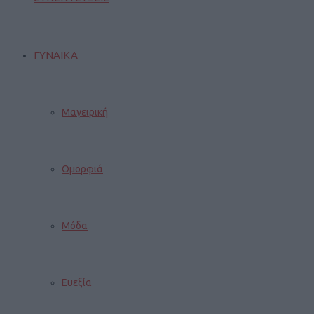
ΓΥΝΑΙΚΑ
Μαγειρική
Ομορφιά
Μόδα
Ευεξία