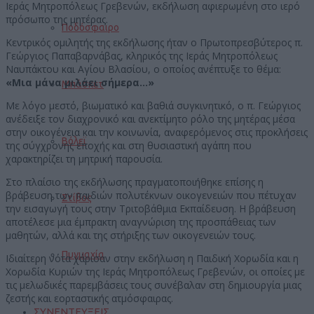
Ιεράς Μητροπόλεως Γρεβενών, εκδήλωση αφιερωμένη στο ιερό
πρόσωπο της μητέρας.
Ποδόσφαιρο
Κεντρικός ομιλητής της εκδήλωσης ήταν ο Πρωτοπρεσβύτερος π.
Γεώργιος Παπαβαρνάβας, κληρικός της Ιεράς Μητροπόλεως
Ναυπάκτου και Αγίου Βλασίου, ο οποίος ανέπτυξε το θέμα:
«Μια μάνα μιλάει σήμερα…»
Μπάσκετ
Με λόγο μεστό, βιωματικό και βαθιά συγκινητικό, ο π. Γεώργιος
ανέδειξε τον διαχρονικό και ανεκτίμητο ρόλο της μητέρας μέσα
στην οικογένεια και την κοινωνία, αναφερόμενος στις προκλήσεις
Βόλεϊ
της σύγχρονης εποχής και στη θυσιαστική αγάπη που
χαρακτηρίζει τη μητρική παρουσία.
Στο πλαίσιο της εκδήλωσης πραγματοποιήθηκε επίσης η
βράβευση των παιδιών πολυτέκνων οικογενειών που πέτυχαν
Στίβος
την εισαγωγή τους στην Τριτοβάθμια Εκπαίδευση. Η βράβευση
αποτέλεσε μια έμπρακτη αναγνώριση της προσπάθειας των
μαθητών, αλλά και της στήριξης των οικογενειών τους.
Πυγμαχία
Ιδιαίτερη νότα χάρισαν στην εκδήλωση η Παιδική Χορωδία και η
Χορωδία Κυριών της Ιεράς Μητροπόλεως Γρεβενών, οι οποίες με
τις μελωδικές παρεμβάσεις τους συνέβαλαν στη δημιουργία μιας
ζεστής και εορταστικής ατμόσφαιρας.
ΣΥΝΕΝΤΕΥΞΕΙΣ