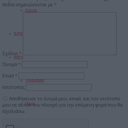
πεδία σημειώνονται με
*
Gossip
ΆΡΘΡΑ
Σχόλιο
*
INFO
Όνομα
*
Email
*
Τουρισμός
Ιστότοπος
Αποθήκευσε το όνομά μου, email, και τον ιστότοπο
Γάμοι
μου σε αυτόν τον πλοηγό για την επόμενη φορά που θα
σχολιάσω.
Δρομολόγια