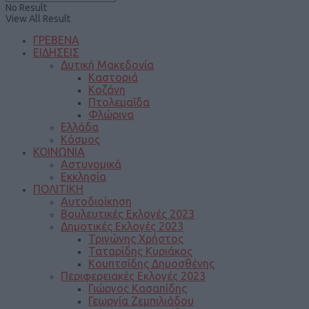
No Result
View All Result
ΓΡΕΒΕΝΑ
ΕΙΔΗΣΕΙΣ
Δυτική Μακεδονία
Καστοριά
Κοζάνη
Πτολεμαΐδα
Φλώρινα
Ελλάδα
Κόσμος
ΚΟΙΝΩΝΙΑ
Αστυνομικά
Εκκλησία
ΠΟΛΙΤΙΚΗ
Αυτοδιοίκηση
Βουλευτικές Εκλογές 2023
Δημοτικές Εκλογές 2023
Τριγώνης Χρήστος
Ταταρίδης Κυριάκος
Κουπτσίδης Δημοσθένης
Περιφερειακές Εκλογές 2023
Γιώργος Κασαπίδης
Γεωργία Ζεμπιλιάδου