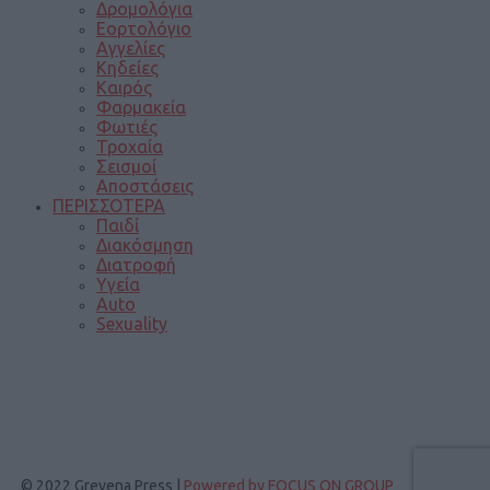
Δρομολόγια
Εορτολόγιο
Αγγελίες
Κηδείες
Καιρός
Φαρμακεία
Φωτιές
Τροχαία
Σεισμοί
Αποστάσεις
ΠΕΡΙΣΣΟΤΕΡΑ
Παιδί
Διακόσμηση
Διατροφή
Υγεία
Auto
Sexuality
© 2022 Grevena Press |
Powered by FOCUS ON GROUP