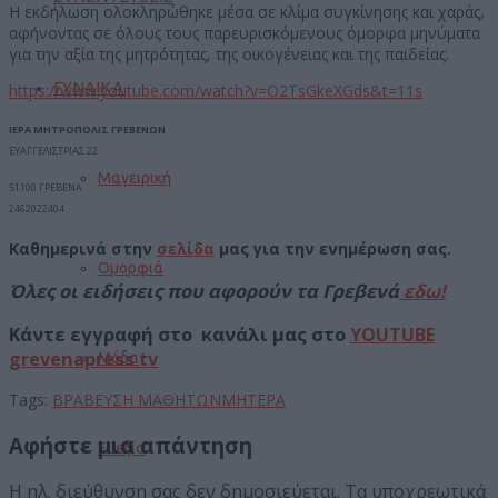
Η εκδήλωση ολοκληρώθηκε μέσα σε κλίμα συγκίνησης και χαράς,
αφήνοντας σε όλους τους παρευρισκόμενους όμορφα μηνύματα
για την αξία της μητρότητας, της οικογένειας και της παιδείας.
ΓΥΝΑΙΚΑ
https://www.youtube.com/watch?v=O2TsGkeXGds&t=11s
ΙΕΡΑ ΜΗΤΡΟΠΟΛΙΣ ΓΡΕΒΕΝΩΝ
ΕΥΑΓΓΕΛΙΣΤΡΙΑΣ 22
Μαγειρική
51100 ΓΡΕΒΕΝΑ
2462022404
Καθημερινά στην
σελίδα
μας για την ενημέρωση σας.
Ομορφιά
Όλες οι ειδήσεις που αφορούν τα Γρεβενά
εδω!
Κάντε εγγραφή στο κανάλι μας στο
YOUTUBE
grevenapress tv
Μόδα
Tags:
ΒΡΑΒΕΥΣΗ ΜΑΘΗΤΩΝ
ΜΗΤΕΡΑ
Αφήστε μια απάντηση
Ευεξία
Η ηλ. διεύθυνση σας δεν δημοσιεύεται.
Τα υποχρεωτικά