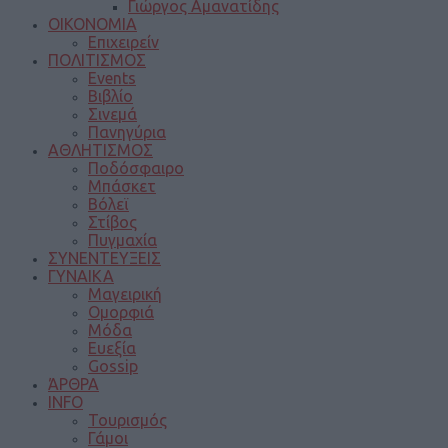
Γιώργος Αμανατίδης
ΟΙΚΟΝΟΜΙΑ
Επιχειρείν
ΠΟΛΙΤΙΣΜΟΣ
Events
Βιβλίο
Σινεμά
Πανηγύρια
ΑΘΛΗΤΙΣΜΟΣ
Ποδόσφαιρο
Μπάσκετ
Βόλεϊ
Στίβος
Πυγμαχία
ΣΥΝΕΝΤΕΥΞΕΙΣ
ΓΥΝΑΙΚΑ
Μαγειρική
Ομορφιά
Μόδα
Ευεξία
Gossip
ΆΡΘΡΑ
INFO
Τουρισμός
Γάμοι