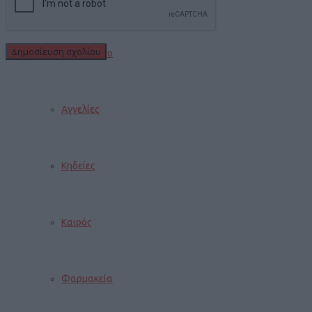
Εορτολόγιο
Αγγελίες
Κηδείες
Καιρός
Φαρμακεία